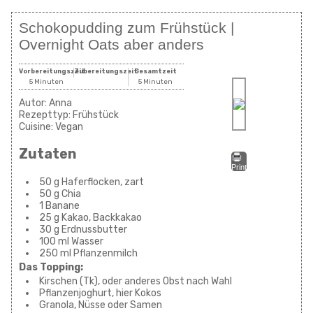
Schokopudding zum Frühstück |
Overnight Oats aber anders
Vorbereitungszeit
Zubereitungszeit
Gesamtzeit
5 Minuten
5 Minuten
Autor:
Anna
Rezepttyp:
Frühstück
Cuisine:
Vegan
Zutaten
Print
50 g Haferflocken, zart
50 g Chia
1 Banane
25 g Kakao, Backkakao
30 g Erdnussbutter
100 ml Wasser
250 ml Pflanzenmilch
Das Topping:
Kirschen (Tk), oder anderes Obst nach Wahl
Pflanzenjoghurt, hier Kokos
Granola, Nüsse oder Samen