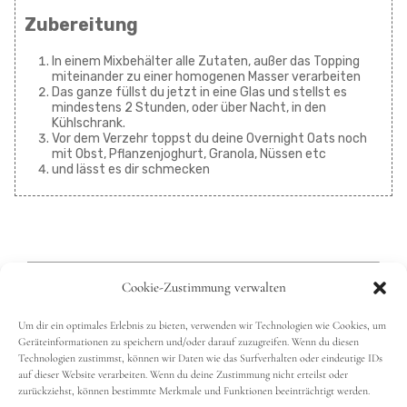
Zubereitung
In einem Mixbehälter alle Zutaten, außer das Topping
miteinander zu einer homogenen Masser verarbeiten
Das ganze füllst du jetzt in eine Glas und stellst es
mindestens 2 Stunden, oder über Nacht, in den
Kühlschrank.
Vor dem Verzehr toppst du deine Overnight Oats noch
mit Obst, Pflanzenjoghurt, Granola, Nüssen etc
und lässt es dir schmecken
Cookie-Zustimmung verwalten
Wenn Du auch auf Pinterest bist, folge dort gerne
VeganMom
.
Um dir ein optimales Erlebnis zu bieten, verwenden wir Technologien wie Cookies, um
Geräteinformationen zu speichern und/oder darauf zuzugreifen. Wenn du diesen
Auch freue ich mich, wenn du eines der Bilder dort
Technologien zustimmst, können wir Daten wie das Surfverhalten oder eindeutige IDs
pinnst.
auf dieser Website verarbeiten. Wenn du deine Zustimmung nicht erteilst oder
zurückziehst, können bestimmte Merkmale und Funktionen beeinträchtigt werden.