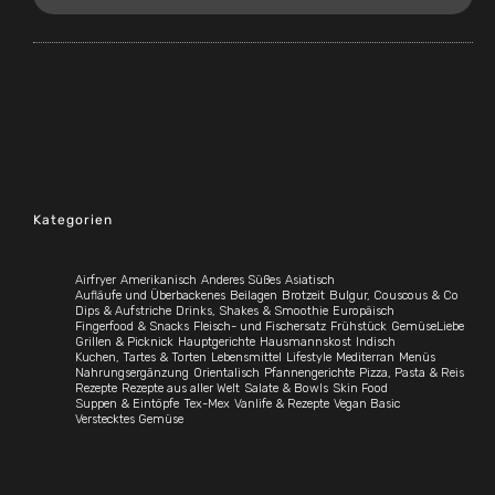
Kategorien
Airfryer
Amerikanisch
Anderes Süßes
Asiatisch
Aufläufe und Überbackenes
Beilagen
Brotzeit
Bulgur, Couscous & Co
Dips & Aufstriche
Drinks, Shakes & Smoothie
Europäisch
Fingerfood & Snacks
Fleisch- und Fischersatz
Frühstück
GemüseLiebe
Grillen & Picknick
Hauptgerichte
Hausmannskost
Indisch
Kuchen, Tartes & Torten
Lebensmittel
Lifestyle
Mediterran
Menüs
Nahrungsergänzung
Orientalisch
Pfannengerichte
Pizza, Pasta & Reis
Rezepte
Rezepte aus aller Welt
Salate & Bowls
Skin Food
Suppen & Eintöpfe
Tex-Mex
Vanlife & Rezepte
Vegan Basic
Verstecktes Gemüse