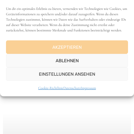
auch mal fertige Wrap-Fladen. Heute habe ich
Um dir ein optimales Erlebnis zu bieten, verwenden wir Technologien wie Cookies, um
allerdings ein wenig mehr Geduld mitgebracht
Geräteinformationen zu speichern und/oder darauf zuzugreifen. Wenn du diesen
und backe sie selbst. Dafür verwende ich
Technologien zustimmst, können wir Daten wie das Surfverhalten oder eindeutige IDs
auf dieser Website verarbeiten. Wenn du deine Zustimmung nicht erteilst oder
Weizenvollkorn, einfach
zurückziehst, können bestimmte Merkmale und Funktionen beeinträchtigt werden.
WEITERLESEN >>
AKZEPTIEREN
ABLEHNEN
EINSTELLUNGEN ANSEHEN
Cookie-Richtlinie
Datenschutz
Impressum