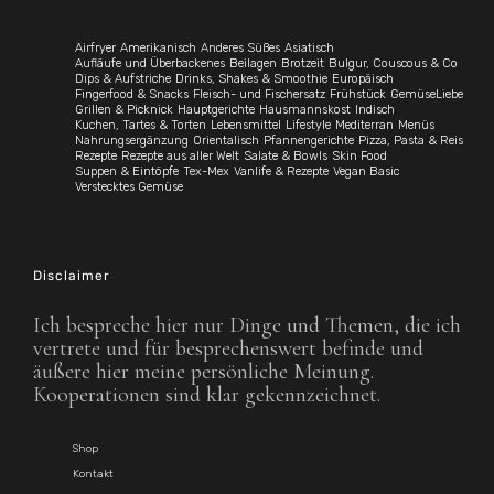
Airfryer
Amerikanisch
Anderes Süßes
Asiatisch
Aufläufe und Überbackenes
Beilagen
Brotzeit
Bulgur, Couscous & Co
Dips & Aufstriche
Drinks, Shakes & Smoothie
Europäisch
Fingerfood & Snacks
Fleisch- und Fischersatz
Frühstück
GemüseLiebe
Grillen & Picknick
Hauptgerichte
Hausmannskost
Indisch
Kuchen, Tartes & Torten
Lebensmittel
Lifestyle
Mediterran
Menüs
Nahrungsergänzung
Orientalisch
Pfannengerichte
Pizza, Pasta & Reis
Rezepte
Rezepte aus aller Welt
Salate & Bowls
Skin Food
Suppen & Eintöpfe
Tex-Mex
Vanlife & Rezepte
Vegan Basic
Verstecktes Gemüse
Disclaimer
Ich bespreche hier nur Dinge und Themen, die ich
vertrete und für besprechenswert befinde und
äußere hier meine persönliche Meinung.
Kooperationen sind klar gekennzeichnet.
Shop
Kontakt