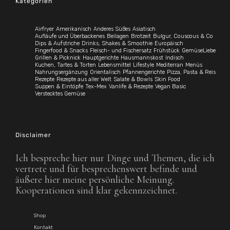
Kategorien
Airfryer
Amerikanisch
Anderes Süßes
Asiatisch
Aufläufe und Überbackenes
Beilagen
Brotzeit
Bulgur, Couscous & Co
Dips & Aufstriche
Drinks, Shakes & Smoothie
Europäisch
Fingerfood & Snacks
Fleisch- und Fischersatz
Frühstück
GemüseLiebe
Grillen & Picknick
Hauptgerichte
Hausmannskost
Indisch
Kuchen, Tartes & Torten
Lebensmittel
Lifestyle
Mediterran
Menüs
Nahrungsergänzung
Orientalisch
Pfannengerichte
Pizza, Pasta & Reis
Rezepte
Rezepte aus aller Welt
Salate & Bowls
Skin Food
Suppen & Eintöpfe
Tex-Mex
Vanlife & Rezepte
Vegan Basic
Verstecktes Gemüse
Disclaimer
Ich bespreche hier nur Dinge und Themen, die ich
vertrete und für besprechenswert befinde und
äußere hier meine persönliche Meinung.
Kooperationen sind klar gekennzeichnet.
Shop
Kontakt