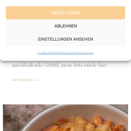
Kohlrouladen | vegan
Für das diesjährige Weihnachtsfest wünsche ich
mir ein Höchstmaß an Entspannung und dennoch
etwas ordentlich deftiges auf meinem Teller: es
gibt also feinste vegane Kohlrouladen. Trotz
Festessen ein entspanntes Weihnachtsfest Ich freu
mich jetzt schon auf das sich unmittelbar
anschließende Gefühl, mein Sofa würde laut
WEITERLESEN >>