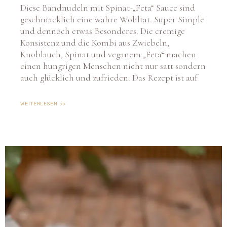
geschmacklich eine wahre Wohltat. Super Simple
und dennoch etwas Besonderes. Die cremige
Konsistenz und die Kombi aus Zwiebeln,
Knoblauch, Spinat und veganem „Feta“ machen
einen hungrigen Menschen nicht nur satt sondern
auch glücklich und zufrieden. Das Rezept ist auf
WEITERLESEN >>
Cookie-Zustimmung verwalten
Um dir ein optimales Erlebnis zu bieten, verwenden wir Technologien wie Cookies, um
Geräteinformationen zu speichern und/oder darauf zuzugreifen. Wenn du diesen
Technologien zustimmst, können wir Daten wie das Surfverhalten oder eindeutige IDs
auf dieser Website verarbeiten. Wenn du deine Zustimmung nicht erteilst oder
zurückziehst, können bestimmte Merkmale und Funktionen beeinträchtigt werden.