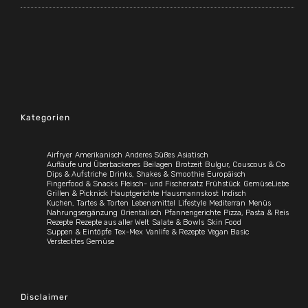
Kategorien
Airfryer
Amerikanisch
Anderes Süßes
Asiatisch
Aufläufe und Überbackenes
Beilagen
Brotzeit
Bulgur, Couscous & Co
Dips & Aufstriche
Drinks, Shakes & Smoothie
Europäisch
Fingerfood & Snacks
Fleisch- und Fischersatz
Frühstück
GemüseLiebe
Grillen & Picknick
Hauptgerichte
Hausmannskost
Indisch
Kuchen, Tartes & Torten
Lebensmittel
Lifestyle
Mediterran
Menüs
Nahrungsergänzung
Orientalisch
Pfannengerichte
Pizza, Pasta & Reis
Rezepte
Rezepte aus aller Welt
Salate & Bowls
Skin Food
Suppen & Eintöpfe
Tex-Mex
Vanlife & Rezepte
Vegan Basic
Verstecktes Gemüse
Disclaimer