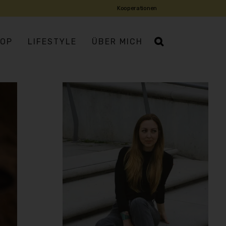
Kooperationen
OP
LIFESTYLE
ÜBER MICH
IATISCH
ROPÄISCH
USMANNSKOST
DISCH
DITERRAN
IENTALISCH
X-MEX