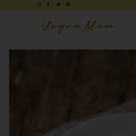
FRÜHSTÜCK
BROTZEIT
DIPS & AUFSTRICHE
FINGERFOOD & SNACKS
DRINKS, SHAKES & SMOOTHIE
SÜSSES
KUCHEN, TARTES & TORTEN