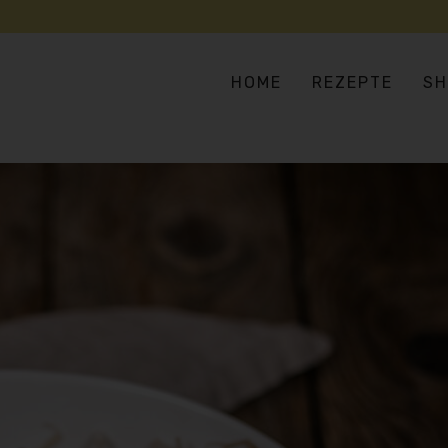
HOME
REZEPTE
SH
SUPPEN & EINTÖPFE
AS
SALATE & BOWLS
EU
BULGUR, COUSCOUS & CO
HA
FLEISCH- UND FISCHERSATZ
IN
GEMÜSELIEBE
ME
VERSTECKTES GEMÜSE
OR
PIZZA, PASTA & REIS
TE