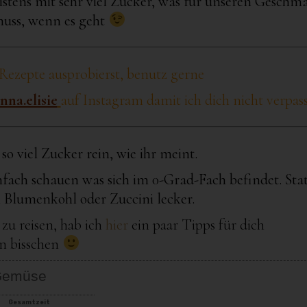
istens mit sehr viel Zucker, was für unseren Geschm
muss, wenn es geht
ezepte ausprobierst,
benutz gerne
nna.elisie
auf Instagram damit ich dich nicht verpass
o viel Zucker rein, wie ihr meint.
nfach schauen was sich im 0-Grad-Fach befindet. Sta
 Blumenkohl oder Zuccini lecker.
zu reisen, hab ich
hier
ein paar Tipps für dich
in bisschen
 Gemüse
Gesamtzeit