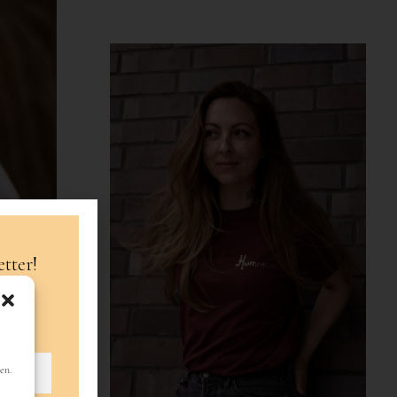
tter!
en.