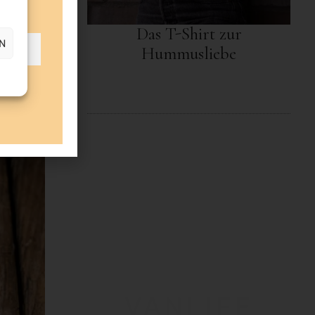
Das T-Shirt zur
N
Hummusliebe
VANLIFE