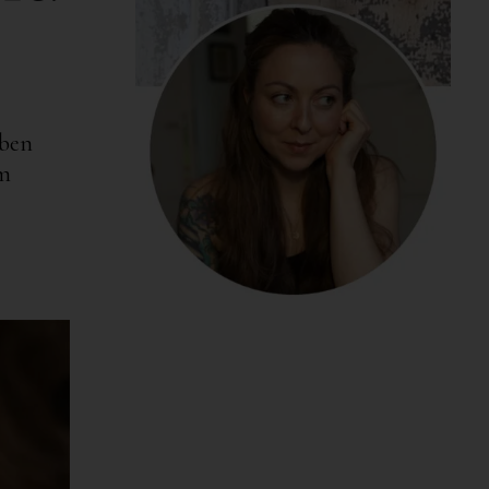
aben
em