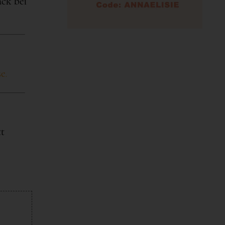
ack bei
e.
tt