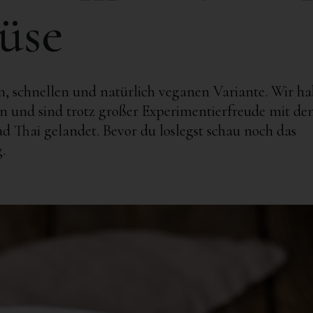
üse
en, schnellen und natürlich veganen Variante. Wir h
sen und sind trotz großer Experimentierfreude mit d
d Thai gelandet. Bevor du loslegst schau noch das
.