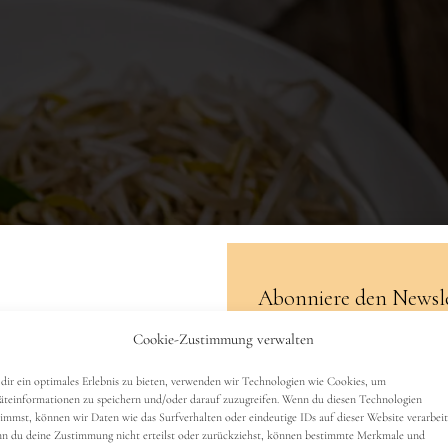
Abonniere den Newsle
Cookie-Zustimmung verwalten
Name
dir ein optimales Erlebnis zu bieten, verwenden wir Technologien wie Cookies, um
äteinformationen zu speichern und/oder darauf zuzugreifen. Wenn du diesen Technologien
timmst, können wir Daten wie das Surfverhalten oder eindeutige IDs auf dieser Website verarbeit
n du deine Zustimmung nicht erteilst oder zurückziehst, können bestimmte Merkmale und