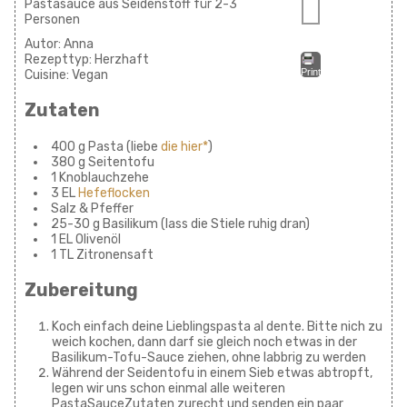
Pastasauce aus Seidenstoff für 2-3
Personen
Autor:
Anna
Rezepttyp:
Herzhaft
Print
Cuisine:
Vegan
Zutaten
400 g Pasta (liebe
die hier*
)
380 g Seitentofu
1 Knoblauchzehe
3 EL
Hefeflocken
Salz & Pfeffer
25-30 g Basilikum (lass die Stiele ruhig dran)
1 EL Olivenöl
1 TL Zitronensaft
Zubereitung
Koch einfach deine Lieblingspasta al dente. Bitte nich zu
weich kochen, dann darf sie gleich noch etwas in der
Basilikum-Tofu-Sauce ziehen, ohne labbrig zu werden
Während der Seidentofu in einem Sieb etwas abtropft,
legen wir uns schon einmal alle weiteren
PastaSauceZutaten zurecht und senden ein paar