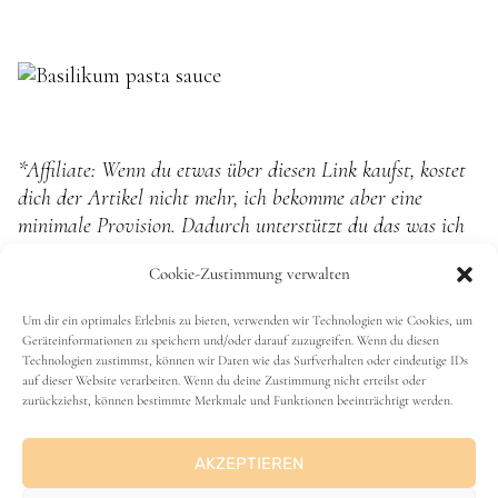
*Affiliate: Wenn du etwas über diesen Link kaufst, kostet
dich der Artikel nicht mehr, ich bekomme aber eine
minimale Provision. Dadurch unterstützt du das was ich
hier tue <3
Cookie-Zustimmung verwalten
Ich freu mich über eine Bewertung
Um dir ein optimales Erlebnis zu bieten, verwenden wir Technologien wie Cookies, um
Klicke einfach auf die Sterne
Geräteinformationen zu speichern und/oder darauf zuzugreifen. Wenn du diesen
Technologien zustimmst, können wir Daten wie das Surfverhalten oder eindeutige IDs
auf dieser Website verarbeiten. Wenn du deine Zustimmung nicht erteilst oder
zurückziehst, können bestimmte Merkmale und Funktionen beeinträchtigt werden.
Durchschnittliche Bewertung
3.8
/ 5. Anzahl
Bewertungen:
153
AKZEPTIEREN