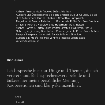
Airfryer
Amerikanisch
Anderes Süßes
Asiatisch
Aufläufe und Überbackenes
Beilagen
Brotzeit
Bulgur, Couscous & Co
Dips & Aufstriche
Drinks, Shakes & Smoothie
Europäisch
Fingerfood & Snacks
Fleisch- und Fischersatz
Frühstück
GemüseLiebe
Grillen & Picknick
Hauptgerichte
Hausmannskost
Indisch
Kuchen, Tartes & Torten
Lebensmittel
Lifestyle
Mediterran
Menüs
Nahrungsergänzung
Orientalisch
Pfannengerichte
Pizza, Pasta & Reis
Rezepte
Rezepte aus aller Welt
Salate & Bowls
Skin Food
Suppen & Eintöpfe
Tex-Mex
Vanlife & Rezepte
Vegan Basic
Verstecktes Gemüse
Disclaimer
Ich bespreche hier nur Dinge und Themen, die ich
vertrete und für besprechenswert befinde und
äußere hier meine persönliche Meinung.
Kooperationen sind klar gekennzeichnet.
Shop
Kontakt