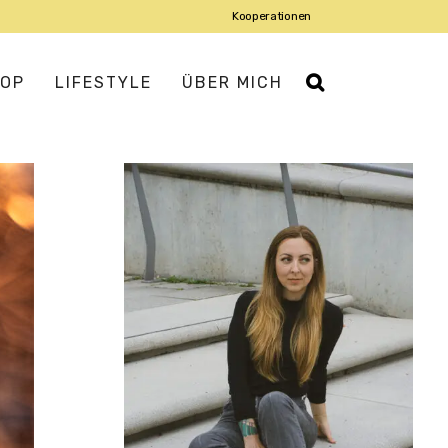
Kooperationen
OP
LIFESTYLE
ÜBER MICH
IATISCH
ROPÄISCH
USMANNSKOST
DISCH
DITERRAN
IENTALISCH
X-MEX