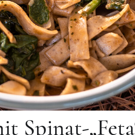
t Spinat-„Feta