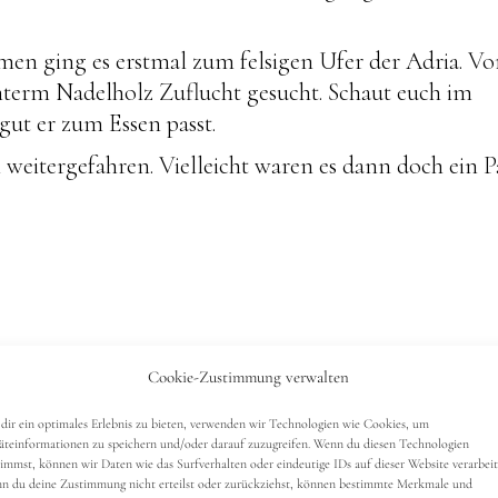
en ging es erstmal zum felsigen Ufer der Adria. Vo
term Nadelholz Zuflucht gesucht. Schaut euch im
gut er zum Essen passt.
 weitergefahren. Vielleicht waren es dann doch ein P
Cookie-Zustimmung verwalten
er-Essentiales
zusammengestellt – wenn du dich al
dir ein optimales Erlebnis zu bieten, verwenden wir Technologien wie Cookies, um
terwegs benutze und was eigentlich ein Pfannenknec
äteinformationen zu speichern und/oder darauf zuzugreifen. Wenn du diesen Technologien
timmst, können wir Daten wie das Surfverhalten oder eindeutige IDs auf dieser Website verarbeit
le anderen Dinge, die ich im Camper sinnvoll finde.
n du deine Zustimmung nicht erteilst oder zurückziehst, können bestimmte Merkmale und