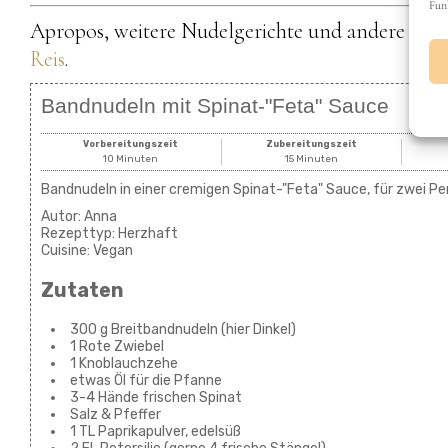
Fun
Apropos, weitere Nudelgerichte und andere sätti
Reis
.
Bandnudeln mit Spinat-"Feta" Sauce
Vorbereitungszeit
Zubereitungszeit
10 Minuten
15 Minuten
Bandnudeln in einer cremigen Spinat-"Feta" Sauce, für zwei P
Autor:
Anna
Rezepttyp:
Herzhaft
Cuisine:
Vegan
Zutaten
300 g Breitbandnudeln (hier Dinkel)
1 Rote Zwiebel
1 Knoblauchzehe
etwas Öl für die Pfanne
3-4 Hände frischen Spinat
Salz & Pfeffer
1 TL Paprikapulver, edelsüß