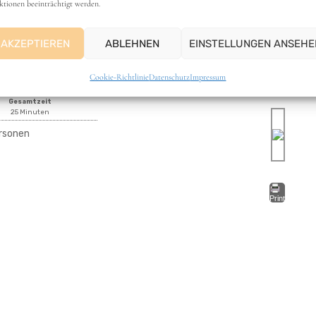
ktionen beeinträchtigt werden.
gende Mahlzeiten findet ihr unter der Kategorie
Pizz
AKZEPTIEREN
ABLEHNEN
EINSTELLUNGEN ANSEHE
Cookie-Richtlinie
Datenschutz
Impressum
Gesamtzeit
25 Minuten
ersonen
Print