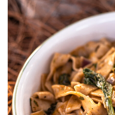
VEGAN BASIC
GRILLEN & PICKNICK
BEILAGEN
VANLIFE & REZEPTE