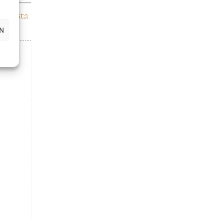
a Pasta
N