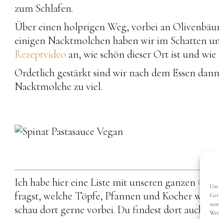
zum Schlafen.
Über einen holprigen Weg, vorbei an Olivenbäum
einigen Nacktmolchen haben wir im Schatten un
Rezeptvideo
an, wie schön dieser Ort ist und wie 
Ordetlich gestärkt sind wir nach dem Essen dann
Nacktmolche zu viel.
Ich habe hier eine Liste mit unseren ganzen
Camp
Um 
fragst, welche Töpfe, Pfannen und Kocher wir un
Ger
zus
schau dort gerne vorbei. Du findest dort auch al
Wen