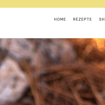
HOME
REZEPTE
SH
SUPPEN & EINTÖPFE
AS
SALATE & BOWLS
EU
BULGUR, COUSCOUS & CO
HA
FLEISCH- UND FISCHERSATZ
IN
GEMÜSELIEBE
ME
VERSTECKTES GEMÜSE
OR
PIZZA, PASTA & REIS
TE