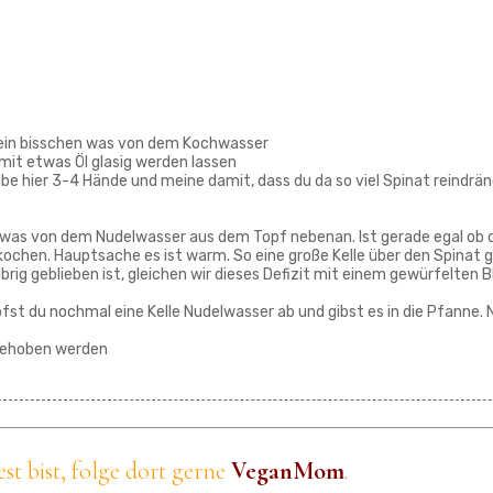
ein bisschen was von dem Kochwasser
mit etwas Öl glasig werden lassen
be hier 3-4 Hände und meine damit, dass du da so viel Spinat reindrä
 etwas von dem Nudelwasser aus dem Topf nebenan. Ist gerade egal ob 
kochen. Hauptsache es ist warm. So eine große Kelle über den Spinat 
ig geblieben ist, gleichen wir dieses Defizit mit einem gewürfelten B
fst du nochmal eine Kelle Nudelwasser ab und gibst es in die Pfanne.
 gehoben werden
t bist, folge dort gerne
VeganMom
.