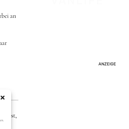
VANLIFE
rbei an
aar
ANZEIGE
so
ht ist,
en.