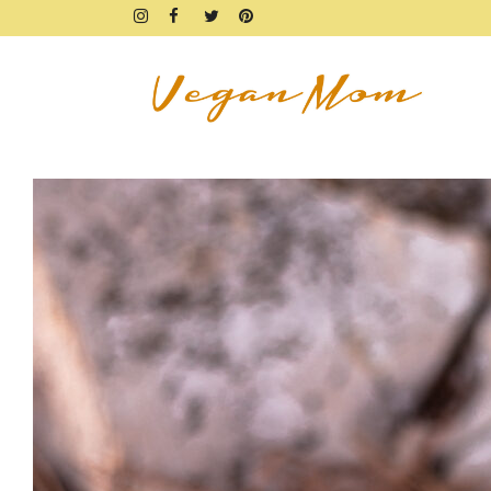
FRÜHSTÜCK
BROTZEIT
DIPS & AUFSTRICHE
FINGERFOOD & SNACKS
DRINKS, SHAKES & SMOOTHIE
SÜSSES
KUCHEN, TARTES & TORTEN