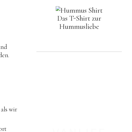
Das T-Shirt zur
Hummusliebe
und
den.
als wir
ort