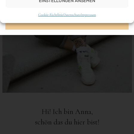
EINSTELLUNGEN ANSEHEN
Cookie-Richtlinie
Datenschutz
Impressum
Hi! Ich bin Anna,
schön das du hier bist!