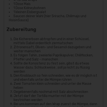
1 Dose Mais
1 Dose Kidneybohnen
1 kleinen Eisbergsalat
Saucen deiner Wahl (hier Sriracha, Chilimajo und
HoisinSauce)
Zubereitung
Die Kichererbsen abtropfen und in einer Schüssel,
mittels Gabel ordentlich zermatschen
Zitronensaft, Oliven- und Sesamöl dazugeben und
weiter manschen
Es folgen Tahin, zweierlei Paprikapulver, Chiliflocken,
Pfeffer und Salz - manschen
Sollte die Konsistenz zu fest sein, gibst du etwas
Wasser dazu. Schluckweise…soll ja nicht zu flüssig
werden
Den Knoblauch so fein schneiden, wie es dir möglich ist
und ebenfalls unter die Mömpe rühren
Zwei Tomaten klein schneiden und unter die Masse
heben
Gegebenenfalls nochmal mit Salz abschmecken
Jetzt darf der Tortilla munter mit der Mömpe
bestrichen werden
Bei uns kommen auf den Wrap zuerst die Mömpe, dann