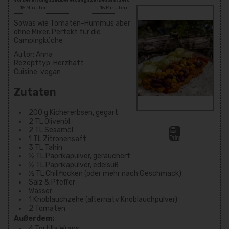
Vorbereitungszeit
Zubereitungszeit
Gesamtzeit
15 Minuten
15 Minuten
Sowas wie Tomaten-Hummus aber
ohne Mixer. Perfekt für die
Campingküche
Autor:
Anna
Rezepttyp:
Herzhaft
Cuisine:
vegan
Zutaten
200 g Kichererbsen, gegart
2 TL Olivenöl
2 TL Sesamöl
1 TL Zitronensaft
Print
3 TL Tahin
½ TL Paprikapulver, geräuchert
½ TL Paprikapulver, edelsüß
½ TL Chiliflocken (oder mehr nach Geschmack)
Salz & Pfeffer
Wasser
1 Knoblauchzehe (alternatv Knoblauchpulver)
2 Tomaten
Außerdem:
4 Tortilla Wraps