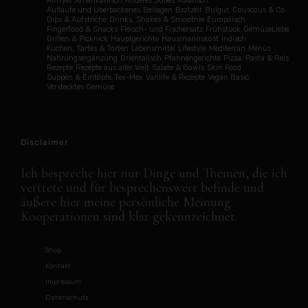
Airfryer
Amerikanisch
Anderes Süßes
Asiatisch
Aufläufe und Überbackenes
Beilagen
Brotzeit
Bulgur, Couscous & Co
Dips & Aufstriche
Drinks, Shakes & Smoothie
Europäisch
Fingerfood & Snacks
Fleisch- und Fischersatz
Frühstück
GemüseLiebe
Grillen & Picknick
Hauptgerichte
Hausmannskost
Indisch
Kuchen, Tartes & Torten
Lebensmittel
Lifestyle
Mediterran
Menüs
Nahrungsergänzung
Orientalisch
Pfannengerichte
Pizza, Pasta & Reis
Rezepte
Rezepte aus aller Welt
Salate & Bowls
Skin Food
Suppen & Eintöpfe
Tex-Mex
Vanlife & Rezepte
Vegan Basic
Verstecktes Gemüse
Disclaimer
Ich bespreche hier nur Dinge und Themen, die ich
vertrete und für besprechenswert befinde und
äußere hier meine persönliche Meinung.
Kooperationen sind klar gekennzeichnet.
Shop
Kontakt
Impressum
Datenschutz