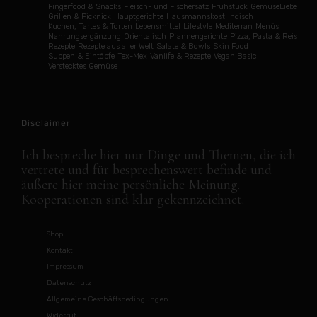
Fingerfood & Snacks
Fleisch- und Fischersatz
Frühstück
GemüseLiebe
Grillen & Picknick
Hauptgerichte
Hausmannskost
Indisch
Kuchen, Tartes & Torten
Lebensmittel
Lifestyle
Mediterran
Menüs
Nahrungsergänzung
Orientalisch
Pfannengerichte
Pizza, Pasta & Reis
Rezepte
Rezepte aus aller Welt
Salate & Bowls
Skin Food
Suppen & Eintöpfe
Tex-Mex
Vanlife & Rezepte
Vegan Basic
Verstecktes Gemüse
Disclaimer
Ich bespreche hier nur Dinge und Themen, die ich
vertrete und für besprechenswert befinde und
äußere hier meine persönliche Meinung.
Kooperationen sind klar gekennzeichnet.
Shop
Kontakt
Impressum
Datenschutz
Allgemeine Geschäftsbedingungen
Widerruf