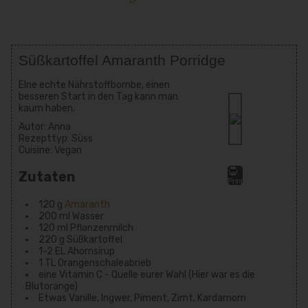
Süßkartoffel Amaranth Porridge
EIne echte Nährstoffbombe, einen
besseren Start in den Tag kann man
kaum haben.
Autor:
Anna
Rezepttyp:
Süss
Cuisine:
Vegan
Zutaten
Print
120 g
Amaranth
200 ml Wasser
120 ml Pflanzenmilch
220 g Süßkartoffel
1-2 EL Ahornsirup
1 TL Orangenschaleabrieb
eine Vitamin C - Quelle eurer Wahl (Hier war es die
Blutorange)
Etwas Vanille, Ingwer, Piment, Zimt, Kardamom