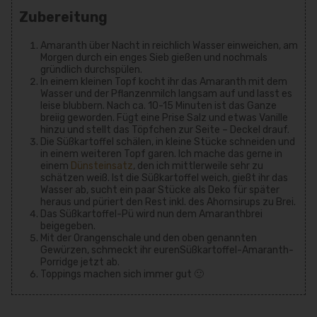
Zubereitung
Amaranth über Nacht in reichlich Wasser einweichen, am
Morgen durch ein enges Sieb gießen und nochmals
gründlich durchspülen.
In einem kleinen Topf kocht ihr das Amaranth mit dem
Wasser und der Pflanzenmilch langsam auf und lasst es
leise blubbern. Nach ca. 10-15 Minuten ist das Ganze
breiig geworden. Fügt eine Prise Salz und etwas Vanille
hinzu und stellt das Töpfchen zur Seite – Deckel drauf.
Die Süßkartoffel schälen, in kleine Stücke schneiden und
in einem weiteren Topf garen. Ich mache das gerne in
einem
Dünsteinsatz
, den ich mittlerweile sehr zu
schätzen weiß. Ist die Süßkartoffel weich, gießt ihr das
Wasser ab, sucht ein paar Stücke als Deko für später
heraus und püriert den Rest inkl. des Ahornsirups zu Brei.
Das Süßkartoffel-Pü wird nun dem Amaranthbrei
beigegeben.
Mit der Orangenschale und den oben genannten
Gewürzen, schmeckt ihr eurenSüßkartoffel-Amaranth-
Porridge jetzt ab.
Toppings machen sich immer gut 🙂