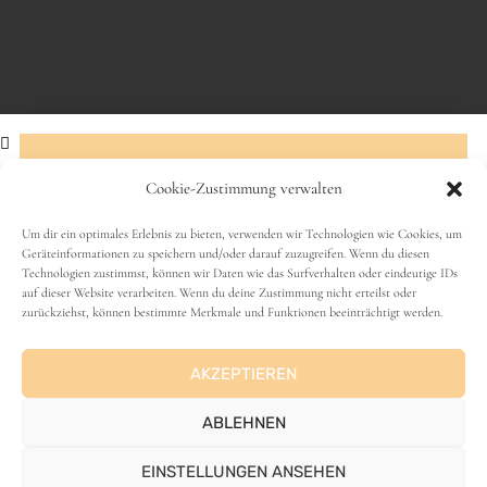
Cookie-Zustimmung verwalten
Abonniere den Newsletter!
Um dir ein optimales Erlebnis zu bieten, verwenden wir Technologien wie Cookies, um
Ich freu mich über eine Bewertung
Geräteinformationen zu speichern und/oder darauf zuzugreifen. Wenn du diesen
Technologien zustimmst, können wir Daten wie das Surfverhalten oder eindeutige IDs
Name
Klicke einfach auf die Sterne
auf dieser Website verarbeiten. Wenn du deine Zustimmung nicht erteilst oder
zurückziehst, können bestimmte Merkmale und Funktionen beeinträchtigt werden.
Durchschnittliche Bewertung
3.5
/ 5. Anzahl
AKZEPTIEREN
E-Mail-Adresse
Bewertungen:
4
ABLEHNEN
EINSTELLUNGEN ANSEHEN
Bulgur, Couscous & Co
,
Frühstück
,
Rezepte