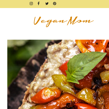
FRÜHSTÜCK
BROTZEIT
DIPS & AUFSTRICHE
FINGERFOOD & SNACKS
DRINKS, SHAKES & SMOOTHIE
SÜSSES
KUCHEN, TARTES & TORTEN