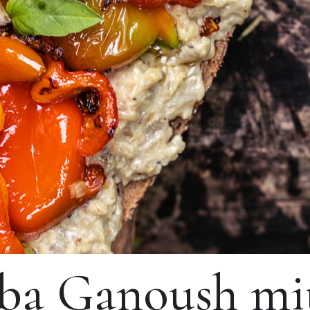
aba Ganoush mi