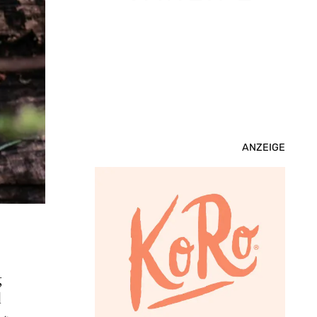
ANZEIGE
g
l