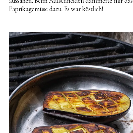
aussahen. Beim Aufschneiden dämmerte mir das 
Paprikagemüse dazu. Es war köstlich!