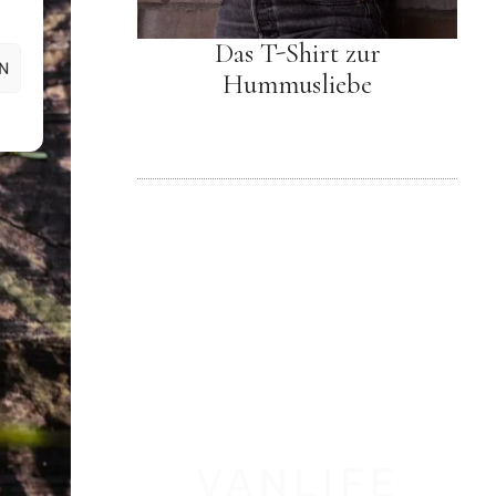
Das T-Shirt zur
N
Hummusliebe
VANLIFE