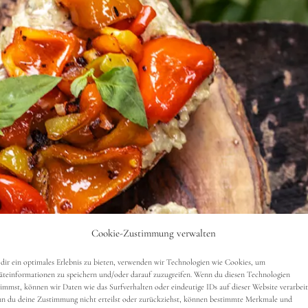
Cookie-Zustimmung verwalten
dir ein optimales Erlebnis zu bieten, verwenden wir Technologien wie Cookies, um
äteinformationen zu speichern und/oder darauf zuzugreifen. Wenn du diesen Technologien
timmst, können wir Daten wie das Surfverhalten oder eindeutige IDs auf dieser Website verarbeit
n du deine Zustimmung nicht erteilst oder zurückziehst, können bestimmte Merkmale und