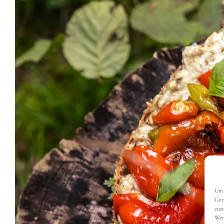
Um 
Ger
zus
Wen