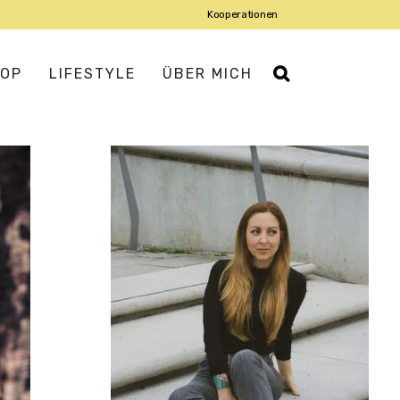
Kooperationen
OP
LIFESTYLE
ÜBER MICH
IATISCH
ROPÄISCH
USMANNSKOST
DISCH
DITERRAN
IENTALISCH
X-MEX