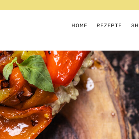
HOME
REZEPTE
SH
SUPPEN & EINTÖPFE
AS
SALATE & BOWLS
EU
BULGUR, COUSCOUS & CO
HA
FLEISCH- UND FISCHERSATZ
IN
GEMÜSELIEBE
ME
VERSTECKTES GEMÜSE
OR
PIZZA, PASTA & REIS
TE