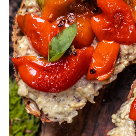
VEGAN BASIC
GRILLEN & PICKNICK
BEILAGEN
VANLIFE & REZEPTE