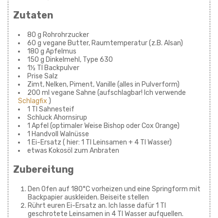
Zutaten
80 g Rohrohrzucker
60 g vegane Butter, Raumtemperatur (z.B. Alsan)
180 g Apfelmus
150 g Dinkelmehl, Type 630
1½ Tl Backpulver
Prise Salz
Zimt, Nelken, Piment, Vanille (alles in Pulverform)
200 ml vegane Sahne (aufschlagbar! Ich verwende
Schlagfix
)
1 Tl Sahnesteif
Schluck Ahornsirup
1 Apfel (optimaler Weise Bishop oder Cox Orange)
1 Handvoll Walnüsse
1 Ei-Ersatz ( hier: 1 Tl Leinsamen + 4 Tl Wasser)
etwas Kokosöl zum Anbraten
Zubereitung
Den Ofen auf 180°C vorheizen und eine Springform mit
Backpapier auskleiden. Beiseite stellen
Rührt euren Ei-Ersatz an. Ich lasse dafür 1 Tl
geschrotete Leinsamen in 4 Tl Wasser aufquellen.