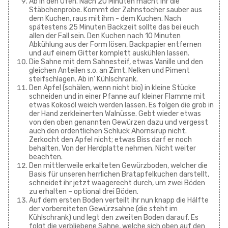
Ab in den Ofen. Nach 20 Minuten macht ihr die
Stäbchenprobe. Kommt der Zahnstocher sauber aus
dem Kuchen, raus mit ihm - dem Kuchen. Nach
spätestens 25 Minuten Backzeit sollte das bei euch
allen der Fall sein. Den Kuchen nach 10 Minuten
Abkühlung aus der Form lösen, Backpapier entfernen
und auf einem Gitter komplett auskühlen lassen.
Die Sahne mit dem Sahnesteif, etwas Vanille und den
gleichen Anteilen s.o. an Zimt, Nelken und Piment
steifschlagen. Ab in’ Kühlschrank.
Den Apfel (schälen, wenn nicht bio) in kleine Stücke
schneiden und in einer Pfanne auf kleiner Flamme mit
etwas Kokosöl weich werden lassen. Es folgen die grob in
der Hand zerkleinerten Walnüsse. Gebt wieder etwas
von den oben genannten Gewürzen dazu und vergesst
auch den ordentlichen Schluck Ahornsirup nicht.
Zerkocht den Apfel nicht; etwas Biss darf er noch
behalten. Von der Herdplatte nehmen. Nicht weiter
beachten.
Den mittlerweile erkalteten Gewürzboden, welcher die
Basis für unseren herrlichen Bratapfelkuchen darstellt,
schneidet ihr jetzt waagerecht durch, um zwei Böden
zu erhalten – optional drei Böden.
Auf dem ersten Boden verteilt ihr nun knapp die Hälfte
der vorbereiteten Gewürzsahne (die steht im
Kühlschrank) und legt den zweiten Boden darauf. Es
folgt die verbliebene Sahne, welche sich oben auf den