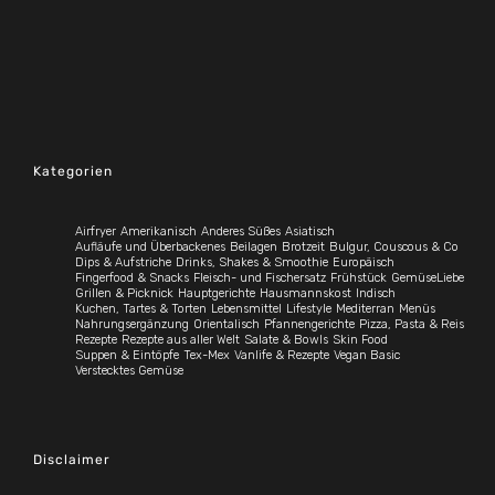
Kategorien
Airfryer
Amerikanisch
Anderes Süßes
Asiatisch
Aufläufe und Überbackenes
Beilagen
Brotzeit
Bulgur, Couscous & Co
Dips & Aufstriche
Drinks, Shakes & Smoothie
Europäisch
Fingerfood & Snacks
Fleisch- und Fischersatz
Frühstück
GemüseLiebe
Grillen & Picknick
Hauptgerichte
Hausmannskost
Indisch
Kuchen, Tartes & Torten
Lebensmittel
Lifestyle
Mediterran
Menüs
Nahrungsergänzung
Orientalisch
Pfannengerichte
Pizza, Pasta & Reis
Rezepte
Rezepte aus aller Welt
Salate & Bowls
Skin Food
Suppen & Eintöpfe
Tex-Mex
Vanlife & Rezepte
Vegan Basic
Verstecktes Gemüse
Disclaimer