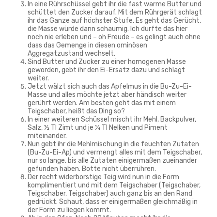
In eine Rührschüssel gebt ihr die fast warme Butter und
schüttet den Zucker darauf. Mit dem Rührgerät schlagt
ihr das Ganze auf höchster Stufe. Es geht das Gerücht,
die Masse würde dann schaumig. Ich durfte das hier
noch nie erleben und – oh Freude – es gelingt auch ohne
dass das Gemenge in diesen ominösen
Aggregatzustand wechselt.
Sind Butter und Zucker zu einer homogenen Masse
geworden, gebt ihr den Ei-Ersatz dazu und schlagt
weiter.
Jetzt wälzt sich auch das Apfelmus in die Bu-Zu-Ei-
Masse und alles möchte jetzt aber händisch weiter
gerührt werden. Am besten geht das mit einem
Teigschaber, heißt das Ding so?
In einer weiteren Schüssel mischt ihr Mehl, Backpulver,
Salz, ½ Tl Zimt und je ¼ Tl Nelken und Piment
miteinander.
Nun gebt ihr die Mehlmischung in die feuchten Zutaten
(Bu-Zu-Ei-Ap) und vermengt alles mit dem Teigschaber,
nur so lange, bis alle Zutaten einigermaßen zueinander
gefunden haben. Botte nicht überrühren.
Der recht widerborstige Teig wird nun in die Form
komplimentiert und mit dem Teigschaber (Teigschaber,
Teigschaber, Teigschaber) auch ganz bis an den Rand
gedrückt. Schaut, dass er einigermaßen gleichmäßig in
der Form zu liegen kommt.