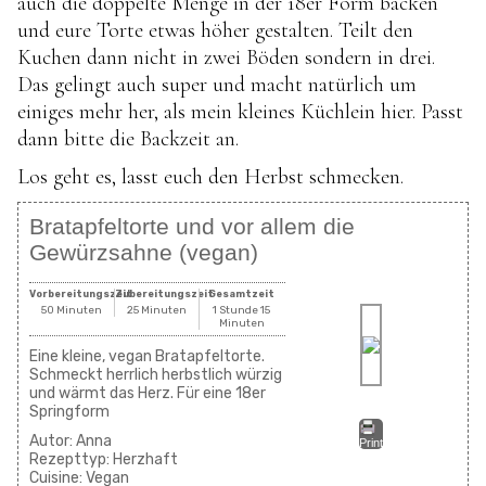
auch die doppelte Menge in der 18er Form backen
und eure Torte etwas höher gestalten. Teilt den
Kuchen dann nicht in zwei Böden sondern in drei.
Das gelingt auch super und macht natürlich um
einiges mehr her, als mein kleines Küchlein hier. Passt
dann bitte die Backzeit an.
Los geht es, lasst euch den Herbst schmecken.
Bratapfeltorte und vor allem die
Gewürzsahne (vegan)
Vorbereitungszeit
Zubereitungszeit
Gesamtzeit
50 Minuten
25 Minuten
1 Stunde 15
Minuten
Eine kleine, vegan Bratapfeltorte.
Schmeckt herrlich herbstlich würzig
und wärmt das Herz. Für eine 18er
Springform
Autor:
Anna
Print
Rezepttyp:
Herzhaft
Cuisine:
Vegan