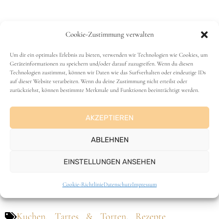
Cookie-Zustimmung verwalten
Um dir ein optimales Erlebnis zu bieten, verwenden wir Technologien wie Cookies, um
Geräteinformationen zu speichern und/oder darauf zuzugreifen. Wenn du diesen
Technologien zustimmst, können wir Daten wie das Surfverhalten oder eindeutige IDs
auf dieser Website verarbeiten. Wenn du deine Zustimmung nicht erteilst oder
zurückziehst, können bestimmte Merkmale und Funktionen beeinträchtigt werden.
Ich freu mich über eine Bewertung
AKZEPTIEREN
Klicke einfach auf die Sterne
ABLEHNEN
EINSTELLUNGEN ANSEHEN
Durchschnittliche Bewertung
3.8
/ 5. Anzahl
Bewertungen:
12
Cookie-Richtlinie
Datenschutz
Impressum
Kuchen, Tartes & Torten
,
Rezepte