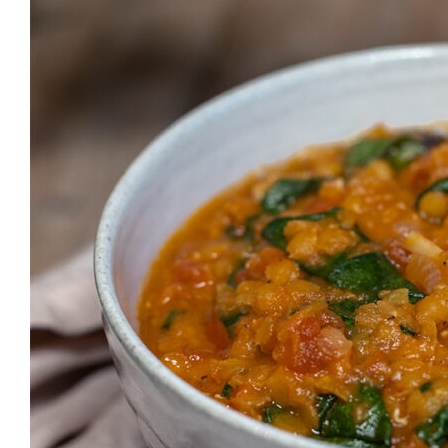
VEGAN BASIC
GRILLEN & PICKNICK
BEILAGEN
VANLIFE & REZEPTE