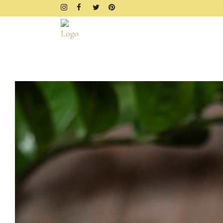
FRÜHSTÜCK
BROTZEIT
DIPS & AUFSTRICHE
FINGERFOOD & SNACKS
DRINKS, SHAKES & SMOOTHIE
SÜSSES
KUCHEN, TARTES & TORTEN