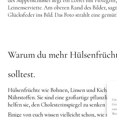
Warum du mehr Hülsenfrücht
solltest.
Hülsenfrüchte wie Bohnen, Linsen und Kichererbs
Nährstoffen. Sie sind eine großartige pflanzlich
Um 
helfen sie, den Cholesterinspiegel zu senken und
Ger
zus
Einige von euch wissen vielleicht schon, wie sehr
Wen