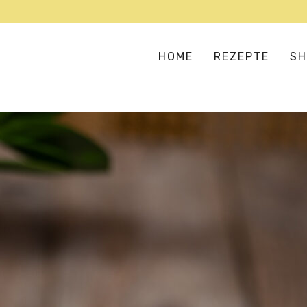
HOME
REZEPTE
SH
SUPPEN & EINTÖPFE
AS
SALATE & BOWLS
EU
BULGUR, COUSCOUS & CO
HA
FLEISCH- UND FISCHERSATZ
IN
GEMÜSELIEBE
ME
VERSTECKTES GEMÜSE
OR
PIZZA, PASTA & REIS
TE