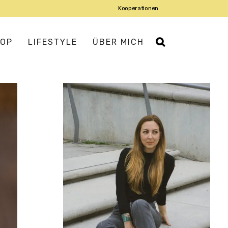
Kooperationen
OP
LIFESTYLE
ÜBER MICH
IATISCH
ROPÄISCH
USMANNSKOST
DISCH
DITERRAN
IENTALISCH
X-MEX