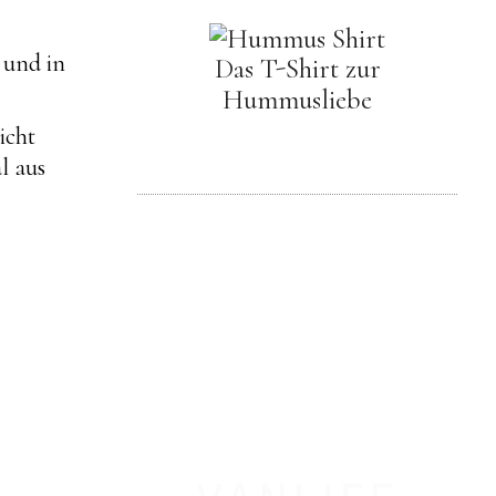
 und in
Das T-Shirt zur
Hummusliebe
icht
l aus