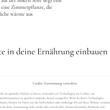
e in deine Ernährung einbauen
Cookie-Zustimmung verwalten
en sind reich an Proteinen, Ballaststoffen und wich
e Proteinquelle und tragen zur Sättigung bei. Außer
dir ein optimales Erlebnis zu bieten, verwenden wir Technologien wie Cookies, um
 das Risiko von Herzkrankheiten zu reduzieren.
äteinformationen zu speichern und/oder darauf zuzugreifen. Wenn du diesen Technologien
timmst, können wir Daten wie das Surfverhalten oder eindeutige IDs auf dieser Website verarbeit
 ich
Hülsenfrüchte
und speziell Rote linsen liebe.
Lin
n du deine Zustimmung nicht erteilst oder zurückziehst, können bestimmte Merkmale und