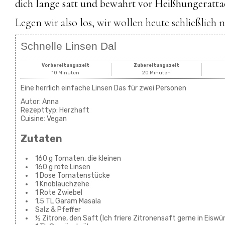
dich lange satt und bewahrt vor Heißhungeratta
Legen wir also los, wir wollen heute schließlich 
Schnelle Linsen Dal
Vorbereitungszeit
Zubereitungszeit
10 Minuten
20 Minuten
Eine herrlich einfache Linsen Das für zwei Personen
Autor:
Anna
Rezepttyp:
Herzhaft
Cuisine:
Vegan
Zutaten
160 g Tomaten, die kleinen
160 g rote Linsen
1 Dose Tomatenstücke
1 Knoblauchzehe
1 Rote Zwiebel
1,5 TL Garam Masala
Salz & Pfeffer
½ Zitrone, den Saft (Ich friere Zitronensaft gerne in Eiswü