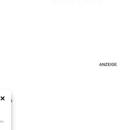
VANLIFE
ANZEIGE
tigen
dem
en.
sen