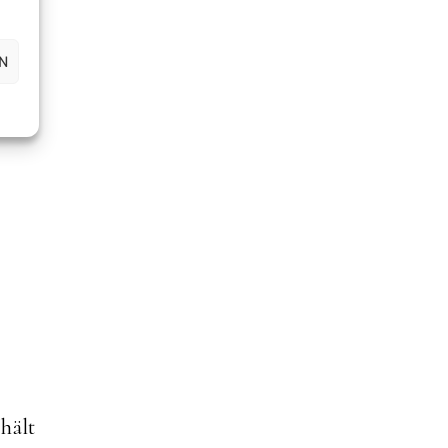
tion
N
 hält