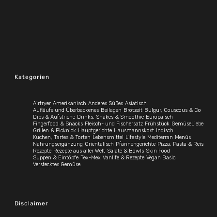
Kategorien
Airfryer
Amerikanisch
Anderes Süßes
Asiatisch
Aufläufe und Überbackenes
Beilagen
Brotzeit
Bulgur, Couscous & Co
Dips & Aufstriche
Drinks, Shakes & Smoothie
Europäisch
Fingerfood & Snacks
Fleisch- und Fischersatz
Frühstück
GemüseLiebe
Grillen & Picknick
Hauptgerichte
Hausmannskost
Indisch
Kuchen, Tartes & Torten
Lebensmittel
Lifestyle
Mediterran
Menüs
Nahrungsergänzung
Orientalisch
Pfannengerichte
Pizza, Pasta & Reis
Rezepte
Rezepte aus aller Welt
Salate & Bowls
Skin Food
Suppen & Eintöpfe
Tex-Mex
Vanlife & Rezepte
Vegan Basic
Verstecktes Gemüse
Disclaimer