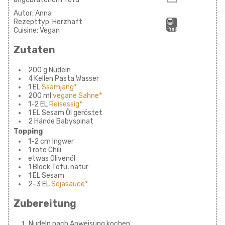
Autor:
Anna
Rezepttyp:
Herzhaft
Print
Cuisine:
Vegan
Zutaten
200 g Nudeln
4 Kellen Pasta Wasser
1 EL
Ssamjang*
200 ml
vegane Sahne*
1-2 EL
Reisessig*
1 EL Sesam Öl geröstet
2 Hände Babyspinat
Topping
1-2 cm Ingwer
1 rote Chili
etwas Olivenöl
1 Block Tofu, natur
1 EL Sesam
2-3 EL
Sojasauce*
Zubereitung
Nudeln nach Anweisung kochen