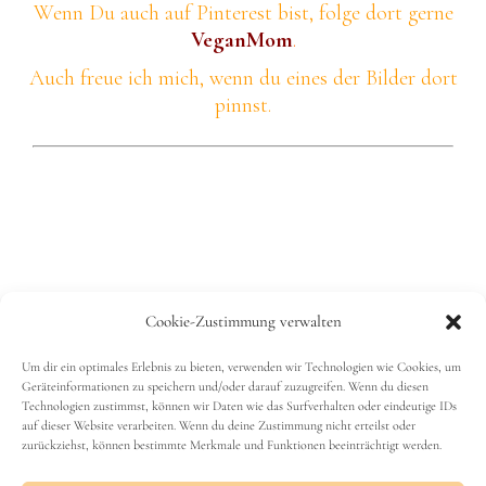
Wenn Du auch auf Pinterest bist, folge dort gerne
VeganMom
.
Auch freue ich mich, wenn du eines der Bilder dort
pinnst.
Ich freu mich über eine Bewertung
Cookie-Zustimmung verwalten
Klicke einfach auf die Sterne
Um dir ein optimales Erlebnis zu bieten, verwenden wir Technologien wie Cookies, um
Geräteinformationen zu speichern und/oder darauf zuzugreifen. Wenn du diesen
Technologien zustimmst, können wir Daten wie das Surfverhalten oder eindeutige IDs
Durchschnittliche Bewertung
4.4
/ 5. Anzahl
auf dieser Website verarbeiten. Wenn du deine Zustimmung nicht erteilst oder
zurückziehst, können bestimmte Merkmale und Funktionen beeinträchtigt werden.
Bewertungen:
9