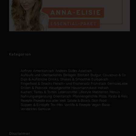
Kategorien
Airfryer
Amerikanisch
Anderes Süßes
Asiatisch
Aufläufe und Überbackenes
Beilagen
Brotzeit
Bulgur, Couscous & Co
Dips & Aufstriche
Drinks, Shakes & Smoothie
Europäisch
Fingerfood & Snacks
Fleisch- und Fischersatz
Frühstück
GemüseLiebe
Grillen & Picknick
Hauptgerichte
Hausmannskost
Indisch
Kuchen, Tartes & Torten
Lebensmittel
Lifestyle
Mediterran
Menüs
Nahrungsergänzung
Orientalisch
Pfannengerichte
Pizza, Pasta & Reis
Rezepte
Rezepte aus aller Welt
Salate & Bowls
Skin Food
Suppen & Eintöpfe
Tex-Mex
Vanlife & Rezepte
Vegan Basic
Verstecktes Gemüse
Disclaimer