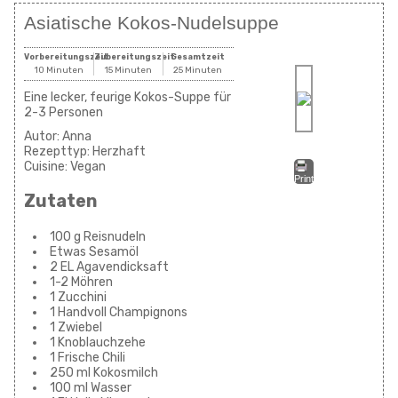
Asiatische Kokos-Nudelsuppe
Vorbereitungszeit
Zubereitungszeit
Gesamtzeit
10 Minuten
15 Minuten
25 Minuten
Eine lecker, feurige Kokos-Suppe für
2-3 Personen
Autor:
Anna
Rezepttyp:
Herzhaft
Cuisine:
Vegan
Print
Zutaten
100 g Reisnudeln
Etwas Sesamöl
2 EL Agavendicksaft
1-2 Möhren
1 Zucchini
1 Handvoll Champignons
1 Zwiebel
1 Knoblauchzehe
1 Frische Chili
250 ml Kokosmilch
100 ml Wasser