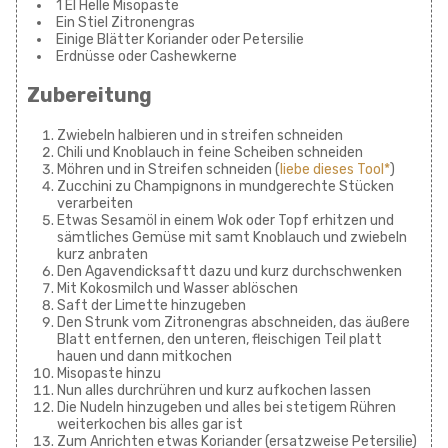
1 El Helle Misopaste
Ein Stiel Zitronengras
Einige Blätter Koriander oder Petersilie
Erdnüsse oder Cashewkerne
Zubereitung
Zwiebeln halbieren und in streifen schneiden
Chili und Knoblauch in feine Scheiben schneiden
Möhren und in Streifen schneiden (
liebe dieses Tool*
)
Zucchini zu Champignons in mundgerechte Stücken
verarbeiten
Etwas Sesamöl in einem Wok oder Topf erhitzen und
sämtliches Gemüse mit samt Knoblauch und zwiebeln
kurz anbraten
Den Agavendicksaftt dazu und kurz durchschwenken
Mit Kokosmilch und Wasser ablöschen
Saft der Limette hinzugeben
Den Strunk vom Zitronengras abschneiden, das äußere
Blatt entfernen, den unteren, fleischigen Teil platt
hauen und dann mitkochen
Misopaste hinzu
Nun alles durchrühren und kurz aufkochen lassen
Die Nudeln hinzugeben und alles bei stetigem Rühren
weiterkochen bis alles gar ist
Zum Anrichten etwas Koriander (ersatzweise Petersilie)