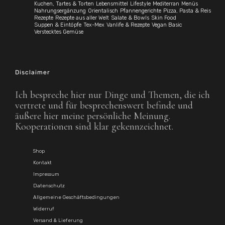
Kuchen, Tartes & Torten
Lebensmittel
Lifestyle
Mediterran
Menüs
Nahrungsergänzung
Orientalisch
Pfannengerichte
Pizza, Pasta & Reis
Rezepte
Rezepte aus aller Welt
Salate & Bowls
Skin Food
Suppen & Eintöpfe
Tex-Mex
Vanlife & Rezepte
Vegan Basic
Verstecktes Gemüse
Disclaimer
Ich bespreche hier nur Dinge und Themen, die ich
vertrete und für besprechenswert befinde und
äußere hier meine persönliche Meinung.
Kooperationen sind klar gekennzeichnet.
Shop
Kontakt
Impressum
Datenschutz
Allgemeine Geschäftsbedingungen
Widerruf
Versand & Lieferung