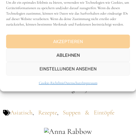
Um dir ein optimales Erlebnis zu bieten, verwenden wir Technologien wie Cookies, um
Geräteinformationen zu speichern und/oder darauf zuzugreifen. Wenn du diesen
Technologien zustimmst, können wir Daten wie das Surfverhalten oder eindeutige IDs
*Affiliatelink – wenn du über diesen Link einkaufst, kostet
auf dieser Website verarbeiten. Wenn du deine Zustimmung nicht erteilst oder
zurückziehst, können bestimmte Merkmale und Funktionen beeinträchtigt werden.
es dich nicht mehr, ich verdiene aber ein Kleins bisschen
daran.
AKZEPTIEREN
Ich freu mich über eine Bewertung
ABLEHNEN
Klicke einfach auf die Sterne
EINSTELLUNGEN ANSEHEN
Durchschnittliche Bewertung
3.9
/ 5. Anzahl
Cookie-Richtlinie
Datenschutz
Impressum
Bewertungen:
15
Asiatisch
,
Rezepte
,
Suppen & Eintöpfe