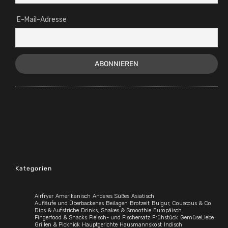
E-Mail-Adresse
Kategorien
Airfryer
Amerikanisch
Anderes Süßes
Asiatisch
Aufläufe und Überbackenes
Beilagen
Brotzeit
Bulgur, Couscous & Co
Dips & Aufstriche
Drinks, Shakes & Smoothie
Europäisch
Fingerfood & Snacks
Fleisch- und Fischersatz
Frühstück
GemüseLiebe
Grillen & Picknick
Hauptgerichte
Hausmannskost
Indisch