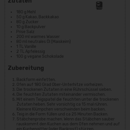
Zutaten
Print
180 g Mehl
50 g Kakao, Backkakao
80 g Zucker
10 g Backpulver
Prise Salz
200 ml warmes Wasser
80 ml neutrales Öl (Maiskeim)
1 TL Vanille
2 TL Apfelessig
100 g vegane Schokolade
Zubereitung
Backform einfetten.
Ofen auf 180 Grad Ober-Unterhitze vorheizen.
Die trockenen Zutaten in eine Rührschüssel sieben.
Die feuchten Zutaten miteinander vermischen.
Mit einem Teigspatel die feuchten unter die trockenen
Zutaten heben. Sehr vorsichtig ca 15 mal rühren.
Kleinere Klümpchen verschwinden beim backen.
Teig in die Form füllen und ca 25 Minuten Backen.
Stäbchenprobe machen. Wenn das Stäbchen sauber
rauskommt den Kuchen aus dem Ofen nehmen und auf
ein Kuchengitter (oder Backrost) stürzen.