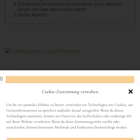
Schokolade im Wasserbad schmelzen, kurz abkühlen
lassen und über den Kuchen damit.
Guten Appetit.
Ich freu mich über eine Bewertung
Klicke einfach auf die Sterne
Cookie-Zustimmung verwalten
Abonniere den Newsletter!
Um dir ein optimales Erlebnis zu bieten, verwenden wir Technologien wie Cookies, um
Durchschnittliche Bewertung
3.8
/ 5. Anzahl
Geräteinformationen zu speichern und/oder darauf zuzugreifen. Wenn du diesen
Technologien zustimmst, können wir Daten wie das Surfverhalten oder eindeutige IDs
Name
Bewertungen:
102
auf dieser Website verarbeiten. Wenn du deine Zustimmung nicht erteilst oder
zurückziehst, können bestimmte Merkmale und Funktionen beeinträchtigt werden.