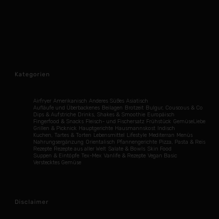
Kategorien
Airfryer
Amerikanisch
Anderes Süßes
Asiatisch
Aufläufe und Überbackenes
Beilagen
Brotzeit
Bulgur, Couscous & Co
Dips & Aufstriche
Drinks, Shakes & Smoothie
Europäisch
Fingerfood & Snacks
Fleisch- und Fischersatz
Frühstück
GemüseLiebe
Grillen & Picknick
Hauptgerichte
Hausmannskost
Indisch
Kuchen, Tartes & Torten
Lebensmittel
Lifestyle
Mediterran
Menüs
Nahrungsergänzung
Orientalisch
Pfannengerichte
Pizza, Pasta & Reis
Rezepte
Rezepte aus aller Welt
Salate & Bowls
Skin Food
Suppen & Eintöpfe
Tex-Mex
Vanlife & Rezepte
Vegan Basic
Verstecktes Gemüse
Disclaimer