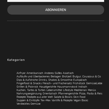
Kategorien
Airfryer
Amerikanisch
Anderes Süßes
Asiatisch
Aufläufe und Überbackenes
Beilagen
Brotzeit
Bulgur, Couscous & Co
Dips & Aufstriche
Drinks, Shakes & Smoothie
Europäisch
Fingerfood & Snacks
Fleisch- und Fischersatz
Frühstück
GemüseLiebe
Grillen & Picknick
Hauptgerichte
Hausmannskost
Indisch
Kuchen, Tartes & Torten
Lebensmittel
Lifestyle
Mediterran
Menüs
Nahrungsergänzung
Orientalisch
Pfannengerichte
Pizza, Pasta & Reis
Rezepte
Rezepte aus aller Welt
Salate & Bowls
Skin Food
Suppen & Eintöpfe
Tex-Mex
Vanlife & Rezepte
Vegan Basic
Verstecktes Gemüse