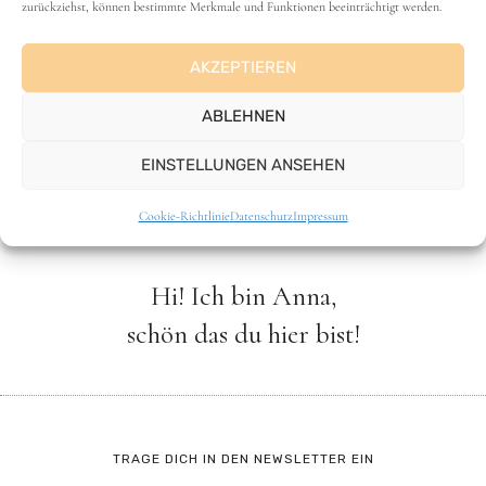
zurückziehst, können bestimmte Merkmale und Funktionen beeinträchtigt werden.
Durchschnittliche Bewertung
4.4
/ 5. Anzahl
Bewertungen:
41
AKZEPTIEREN
ABLEHNEN
Asiatisch
,
Pizza, Pasta & Reis
,
Rezepte
EINSTELLUNGEN ANSEHEN
Cookie-Richtlinie
Datenschutz
Impressum
Hi! Ich bin Anna,
schön das du hier bist!
TRAGE DICH IN DEN NEWSLETTER EIN