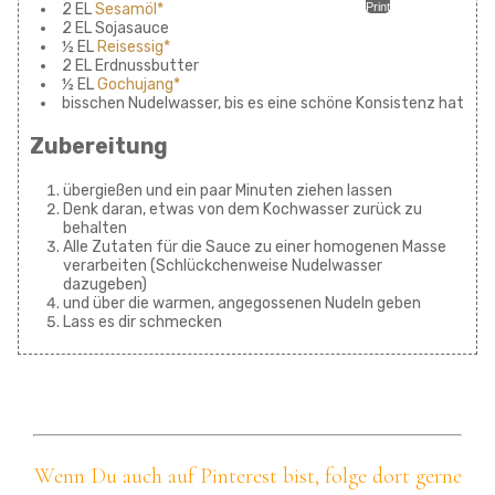
2 EL
Sesamöl*
Print
2 EL Sojasauce
½ EL
Reisessig*
2 EL Erdnussbutter
½ EL
Gochujang*
bisschen Nudelwasser, bis es eine schöne Konsistenz hat
Zubereitung
übergießen und ein paar Minuten ziehen lassen
Denk daran, etwas von dem Kochwasser zurück zu
behalten
Alle Zutaten für die Sauce zu einer homogenen Masse
verarbeiten (Schlückchenweise Nudelwasser
dazugeben)
und über die warmen, angegossenen Nudeln geben
Lass es dir schmecken
Wenn Du auch auf Pinterest bist, folge dort gerne