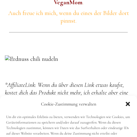
VeganMom
.
Auch freue ich mich, wenn du eines der Bilder dort
pinnst.
*AffiliateLink: Wenn du über diesen Link etwas kaufst,
kostet dich das Produkt nicht mehr, ich erhalte aber eine
kleine Provision.
Cookie-Zustimmung verwalten
Ich freu mich über eine Bewertung
Um dir ein optimales Erlebnis zu bieten, verwenden wir Technologien wie Cookies, um
Klicke einfach auf die Sterne
Geräteinformationen zu speichern und/oder darauf zuzugreifen. Wenn du diesen
Technologien zustimmst, können wir Daten wie das Surfverhalten oder eindeutige IDs
auf dieser Website verarbeiten. Wenn du deine Zustimmung nicht erteilst oder