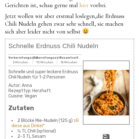
Gerichten ist, schau gerne mal
hier
vorbei.
Jetzt wollen wir aber erstmal loslegen,die Erdnuss
Chili Nudeln gehen zwar sehr schnell, sie machen
sich aber leider nicht von selbst
Schnelle Erdnuss Chili Nudeln
Vorbereitungszeit
Zubereitungszeit
Gesamtzeit
5 Minuten
10 Minuten
15 Minuten
Schnelle und super leckere Erdnuss
Chili Nudeln für 1-2 Personen
Autor:
Anna
Rezepttyp:
Herzhaft
Cuisine:
Vegan
Zutaten
2 Blöcke Mie-Nudeln (125 g)
zB
diese aus Dinkel*
½ TL Chili (optional)
2-3 TL Sesam