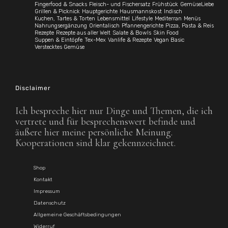
Fingerfood & Snacks
Fleisch- und Fischersatz
Frühstück
GemüseLiebe
Grillen & Picknick
Hauptgerichte
Hausmannskost
Indisch
Kuchen, Tartes & Torten
Lebensmittel
Lifestyle
Mediterran
Menüs
Nahrungsergänzung
Orientalisch
Pfannengerichte
Pizza, Pasta & Reis
Rezepte
Rezepte aus aller Welt
Salate & Bowls
Skin Food
Suppen & Eintöpfe
Tex-Mex
Vanlife & Rezepte
Vegan Basic
Verstecktes Gemüse
Disclaimer
Ich bespreche hier nur Dinge und Themen, die ich
vertrete und für besprechenswert befinde und
äußere hier meine persönliche Meinung.
Kooperationen sind klar gekennzeichnet.
Shop
Kontakt
Impressum
Datenschutz
Allgemeine Geschäftsbedingungen
Widerruf