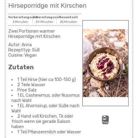
Hirseporridge mit Kirschen
Vorbereitungszeit
Zubereitungszeit
Gesamtzeit
5 Minuten
20 Minuten
25 Minuten
Zwei Portionen warmer
Hirseporridge mit Kirschen
Autor:
Anna
Rezepttyp:
Süß
Cuisine:
Vegan
Zutaten
1 Teil Hirse (hier ca 100-150 g)
2 Teile Wasser
Prise Salz
1 EL Cashewmus, oder Nussmus
nach Wahl
1 EL Ahornsirup, oder Süße nach
Wahl
2 Hand voll Kirschen, Tk oder
frisch wenn sie gerade Saison
Print
haben
1 Teil Pflanzenmilch oder Wasser