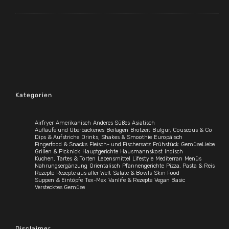
Kategorien
Airfryer
Amerikanisch
Anderes Süßes
Asiatisch
Aufläufe und Überbackenes
Beilagen
Brotzeit
Bulgur, Couscous & Co
Dips & Aufstriche
Drinks, Shakes & Smoothie
Europäisch
Fingerfood & Snacks
Fleisch- und Fischersatz
Frühstück
GemüseLiebe
Grillen & Picknick
Hauptgerichte
Hausmannskost
Indisch
Kuchen, Tartes & Torten
Lebensmittel
Lifestyle
Mediterran
Menüs
Nahrungsergänzung
Orientalisch
Pfannengerichte
Pizza, Pasta & Reis
Rezepte
Rezepte aus aller Welt
Salate & Bowls
Skin Food
Suppen & Eintöpfe
Tex-Mex
Vanlife & Rezepte
Vegan Basic
Verstecktes Gemüse
Disclaimer