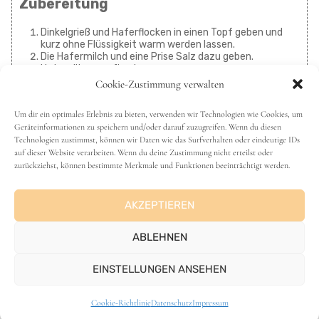
Zubereitung
Dinkelgrieß und Haferflocken in einen Topf geben und
kurz ohne Flüssigkeit warm werden lassen.
Die Hafermilch und eine Prise Salz dazu geben.
Unter rühren aufkochen.
Jetzt könnt ihr den Herd ausschalten und eine Süße
Cookie-Zustimmung verwalten
eurer Wahl unterrühren und ein paar Mangostücke
dazugeben.
Um dir ein optimales Erlebnis zu bieten, verwenden wir Technologien wie Cookies, um
Jetzt darf der Porridge in einer Schüssel Platznehmen.
Geräteinformationen zu speichern und/oder darauf zuzugreifen. Wenn du diesen
Für das MangoJoghurtTopping püriert ihr 30g Mango mit
Technologien zustimmst, können wir Daten wie das Surfverhalten oder eindeutige IDs
100g Sojajoghurt und etwas Agenvansirup und gebt es
auf dieser Website verarbeiten. Wenn du deine Zustimmung nicht erteilst oder
über den fertigen Porridge.
Jetzt könnt ihr euren Porridge noch mit Kokosflakes,
zurückziehst, können bestimmte Merkmale und Funktionen beeinträchtigt werden.
Nüssen, Kernen, weiteren Früchten etc toppen.
Guten Appetit
AKZEPTIEREN
ABLEHNEN
EINSTELLUNGEN ANSEHEN
Cookie-Richtlinie
Datenschutz
Impressum