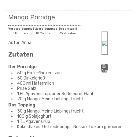
Mango Porridge
Vorbereitungszeit
Zubereitungszeit
Gesamtzeit
5 Minuten
10 Minuten
15 Minuten
Autor:
Anna
Zutaten
Der Porridge
Print
50 g Haferflocken, zart
50 Dinkelgrieß
400 ml Hafermilch
Prise Salz
1 EL Agavensirup, oder Süße eurer Wahl
20 g Mango, Meine Lieblingsfrucht
Das Topping
30 g Mango, Meine Lieblingsfrucht
100 g Sojajoghurt
1 TL Agavensirup
Kokosflakes, Getreidepopps, Nüsse etc zum garnieren