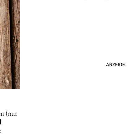
ANZEIGE
en (nur
d
z