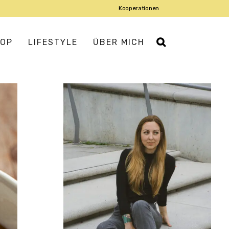
Kooperationen
OP
LIFESTYLE
ÜBER MICH
IATISCH
ROPÄISCH
USMANNSKOST
DISCH
DITERRAN
IENTALISCH
X-MEX