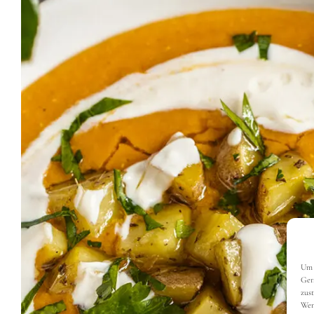
Um 
Ger
zus
Wen