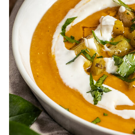
VEGAN BASIC
GRILLEN & PICKNICK
BEILAGEN
VANLIFE & REZEPTE