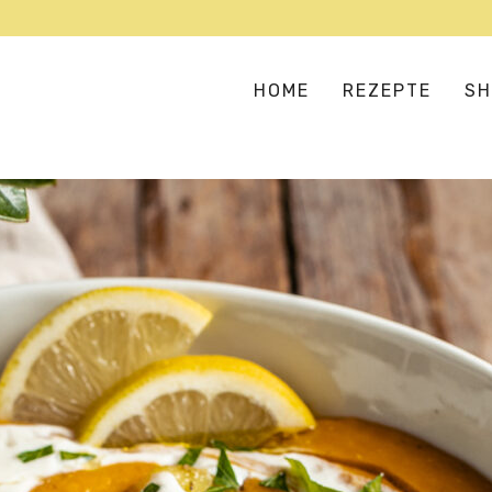
HOME
REZEPTE
SH
SUPPEN & EINTÖPFE
AS
SALATE & BOWLS
EU
BULGUR, COUSCOUS & CO
HA
FLEISCH- UND FISCHERSATZ
IN
GEMÜSELIEBE
ME
VERSTECKTES GEMÜSE
OR
PIZZA, PASTA & REIS
TE