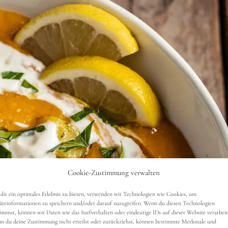
Cookie-Zustimmung verwalten
dir ein optimales Erlebnis zu bieten, verwenden wir Technologien wie Cookies, um
äteinformationen zu speichern und/oder darauf zuzugreifen. Wenn du diesen Technologien
timmst, können wir Daten wie das Surfverhalten oder eindeutige IDs auf dieser Website verarbeit
n du deine Zustimmung nicht erteilst oder zurückziehst, können bestimmte Merkmale und