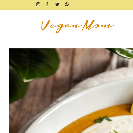
FRÜHSTÜCK
BROTZEIT
DIPS & AUFSTRICHE
FINGERFOOD & SNACKS
DRINKS, SHAKES & SMOOTHIE
SÜSSES
KUCHEN, TARTES & TORTEN