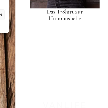
Das T-Shirt zur
N
Hummusliebe
VANLIFE