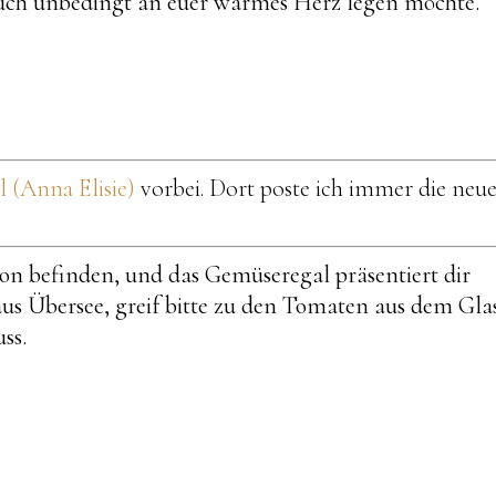
 euch unbedingt an euer warmes Herz legen möchte.
(Anna Elisie)
vorbei. Dort poste ich immer die neu
son befinden, und das Gemüseregal präsentiert dir
us Übersee, greif bitte zu den Tomaten aus dem Gla
ss.