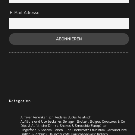
E-Mail-Adresse
Kategorien
Airfryer
Amerikanisch
Anderes Süßes
Asiatisch
Aufläufe und Überbackenes
Beilagen
Brotzeit
Bulgur, Couscous & Co
Dips & Aufstriche
Drinks, Shakes & Smoothie
Europäisch
Fingerfood & Snacks
Fleisch- und Fischersatz
Frühstück
GemüseLiebe
Grillen & Picknick
Hauptgerichte
Hausmannskost
Indisch