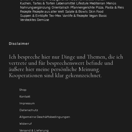
Kuchen, Tartes & Torten
Lebensmittel
Lifestyle
Mediterran
Menüs
Nahrungsergänzung
Orientalisch
Pfannengerichte
Pizza, Pasta & Reis
Rezepte
Rezepte aus aller Welt
Salate & Bowls
Skin Food
Suppen & Eintöpfe
Tex-Mex
Vanlife & Rezepte
Vegan Basic
Verstecktes Gemüse
Disclaimer
Ich bespreche hier nur Dinge und Themen, die ich
vertrete und für besprechenswert befinde und
äußere hier meine persönliche Meinung.
Kooperationen sind klar gekennzeichnet.
Shop
Kontakt
Impressum
Datenschutz
Allgemeine Geschäftsbedingungen
Widerruf
Versand & Lieferung