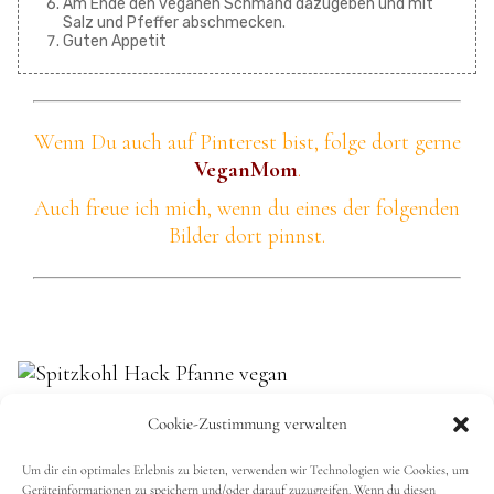
Am Ende den veganen Schmand dazugeben und mit
Salz und Pfeffer abschmecken.
Guten Appetit
Wenn Du auch auf Pinterest bist, folge dort gerne
VeganMom
.
Auch freue ich mich, wenn du eines der folgenden
Bilder dort pinnst.
Cookie-Zustimmung verwalten
Ich freu mich über eine Bewertung
Um dir ein optimales Erlebnis zu bieten, verwenden wir Technologien wie Cookies, um
Geräteinformationen zu speichern und/oder darauf zuzugreifen. Wenn du diesen