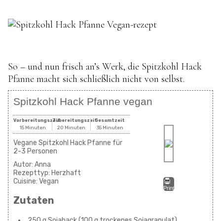
So – und nun frisch an’s Werk, die Spitzkohl Hack
Pfanne macht sich schließlich nicht von selbst.
Spitzkohl Hack Pfanne vegan
Vorbereitungszeit
Zubereitungszeit
Gesamtzeit
15 Minuten
20 Minuten
35 Minuten
Vegane Spitzkohl Hack Pfanne für
2-3 Personen
Autor:
Anna
Rezepttyp:
Herzhaft
Cuisine:
Vegan
Print
Zutaten
250 g Sojahack (100 g trockenes Sojagranulat)