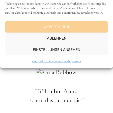
Klicke einfach auf die Sterne
Technologien zustimmst, können wir Daten wie das Surfverhalten oder eindeutige IDs
auf dieser Website verarbeiten. Wenn du deine Zustimmung nicht erteilst oder
zurückziehst, können bestimmte Merkmale und Funktionen beeinträchtigt werden.
Durchschnittliche Bewertung
3.9
/ 5. Anzahl
AKZEPTIEREN
Bewertungen:
130
ABLEHNEN
Hauptgerichte
,
Hausmannskost
,
Rezepte
,
EINSTELLUNGEN ANSEHEN
Suppen & Eintöpfe
Cookie-Richtlinie
Datenschutz
Impressum
Hi! Ich bin Anna,
schön das du hier bist!