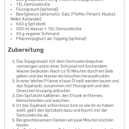
1 EL Gemüsebrühe
Flüssigrauch (optional)
Beefgewürz (alternativ: Salz, Pfeffer, Piment, Muskat,
Nelke, Koriander)
650 g Spitzkohl
500 ml Wasser + 1 EL Gemüsebrühe
50 g veganer Schmand
Pflanzenjoghurt als Topping (optional)
Zubereitung
Das Sojagranulat mit dem Gemüsebrühepulver
vermengen und in einer Schüssel mit kochendem
Wasser bedecken. Nach ca 10 Minuten durch ein Sieb
geben und das Wasser ein bisschen herausdrücken.
In einer Weiten Pfanne etwas Öl heiß werden lassen und
das Sojahackl, zusammen mit Flüssigrach und den
Gewürzen knusprig anbraten.
Den Spitzkohl halbieren, den Strunk entfernen,
kleinschneiden und waschen.
Ist das Sojahack schön kross bzw so wie ihr es haben
wollt, gebt den Spitzkohl dazu und löscht mit der
Gemüsebrühe ab.
Bei geschlossenem Decken ein paar Minuten köcheln
lassen.