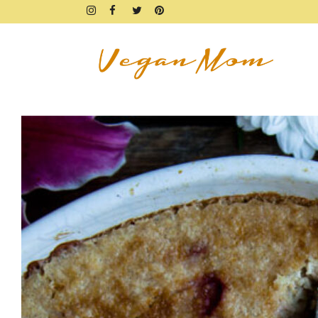
FRÜHSTÜCK
BROTZEIT
DIPS & AUFSTRICHE
FINGERFOOD & SNACKS
DRINKS, SHAKES & SMOOTHIE
SÜSSES
KUCHEN, TARTES & TORTEN