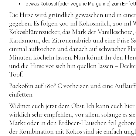
etwas Kokosöl (oder vegane Margarine) zum Einfet
Die Hirse wird gründlich gewaschen und in eine
gegeben. Es folgen 300 ml Kokosmilch, 200 ml W
Kokosblütenzucker, das Mark der Vanilleschote, 
Kardamom, der Zitronenabrieb und eine Prise Sal
einmal aufkochen und danach auf schwacher Fl
Minuten köcheln lassen. Nun könnt ihr den Herd
und die Hirse vor sich hin quellen lassen – Deck
Topf.
Backofen auf 180° C vorheizen und eine Auflau
einfetten.
Widmet euch jetzt dem Obst. Ich kann euch hier
wirklich sehr empfehlen, vor allem solange es si
Markt oder in den Erdbeer-Häuschen feil gebote
der Kombination mit Kokos sind sie einfach ungl