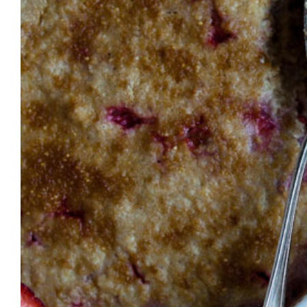
VEGAN BASIC
GRILLEN & PICKNICK
BEILAGEN
VANLIFE & REZEPTE