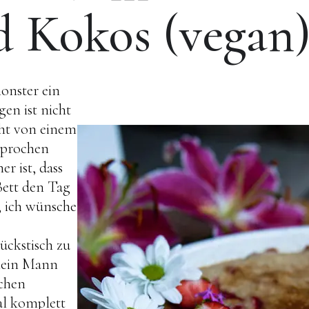
 Kokos (vegan
onster ein
en ist nicht
cht von einem
sprochen
er ist, dass
Bett den Tag
, ich wünsche
ückstisch zu
mein Mann
lchen
al komplett