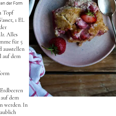
ten der Form
n Topf
asser, 1 EL
der
z. Alles
amme für 5
 ausstellen
el auf dem
fform
 Erdbeeren
e auf dem
n werden. In
aublich