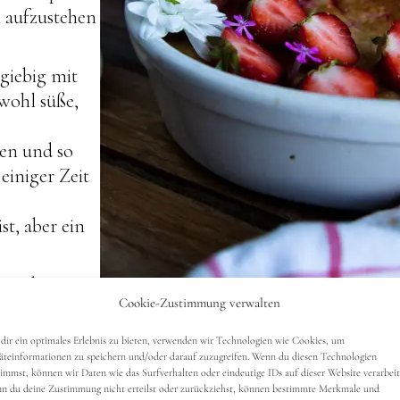
h aufzustehen
giebig mit
owohl süße,
ten und so
einiger Zeit
st, aber ein
h und
Cookie-Zustimmung verwalten
reiten und
glaublich
dir ein optimales Erlebnis zu bieten, verwenden wir Technologien wie Cookies, um
äteinformationen zu speichern und/oder darauf zuzugreifen. Wenn du diesen Technologien
timmst, können wir Daten wie das Surfverhalten oder eindeutige IDs auf dieser Website verarbeit
n du deine Zustimmung nicht erteilst oder zurückziehst, können bestimmte Merkmale und