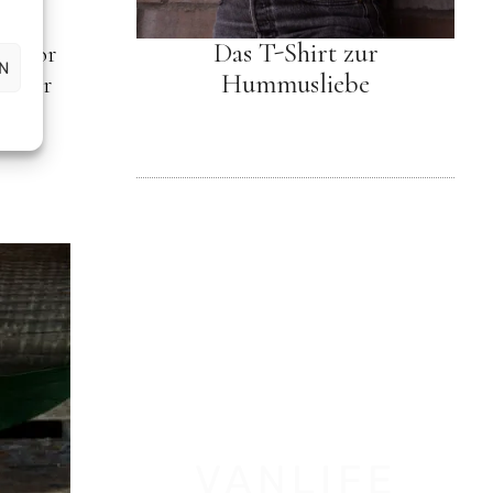
Das T-Shirt zur
t. Vor
N
Hummusliebe
. Über
ut.
VANLIFE