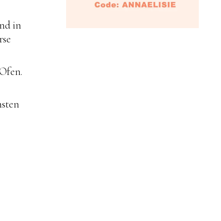
nd in
rse
 Ofen.
hsten