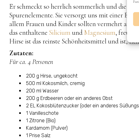
Fun
Er schmeckt so herrlich sommerlich und die Hirse
Spurenelemente. Sie versorgt uns mit einer Extra
allem Frauen und Kinder sollten vermehrt auf N
das enthaltene
Silicium
und
Magnesium
, freuen
Hirse ist das reinste Schönheitsmittel und ist, rich
Zutaten:
Für ca. 4 Personen
200 g Hirse, ungekocht
500 ml Kokosmilch, cremig
200 ml Wasser
200 g Erdbeeren oder ein anderes Obst
2 EL Kokosblütenzucker (oder ein anderes Süßungs
1 Vanilleschote
1 Zitrone (Bio)
Kardamom (Pulver)
1 Prise Salz