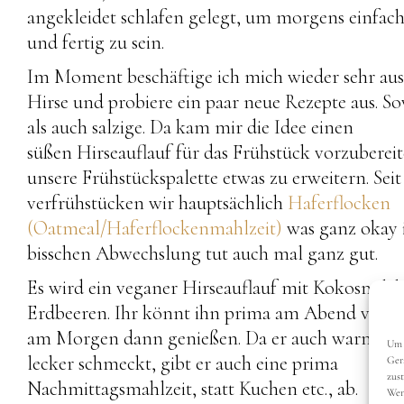
angekleidet schlafen gelegt, um morgens einfac
und fertig zu sein.
Im Moment beschäftige ich mich wieder sehr aus
Hirse und probiere ein paar neue Rezepte aus. S
als auch salzige. Da kam mir die Idee einen
süßen Hirseauflauf für das Frühstück vorzuberei
unsere Frühstückspalette etwas zu erweitern. Seit 
verfrühstücken wir hauptsächlich
Haferflocken
(Oatmeal/Haferflockenmahlzeit)
was ganz okay i
bisschen Abwechslung tut auch mal ganz gut.
Es wird ein veganer Hirseauflauf mit Kokosmilc
Erdbeeren. Ihr könnt ihn prima am Abend vorbe
am Morgen dann genießen. Da er auch warm un
Um 
lecker schmeckt, gibt er auch eine prima
Ger
zus
Nachmittagsmahlzeit, statt Kuchen etc., ab.
Wen