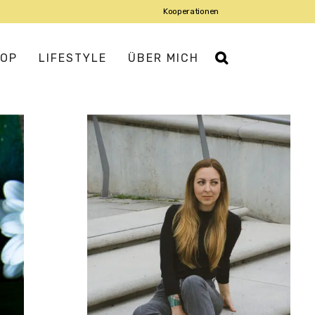
Kooperationen
OP
LIFESTYLE
ÜBER MICH
IATISCH
ROPÄISCH
USMANNSKOST
DISCH
DITERRAN
IENTALISCH
X-MEX