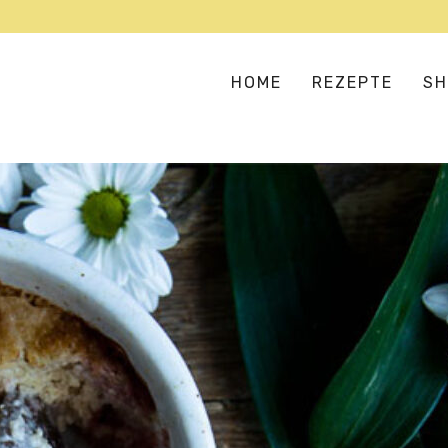
HOME
REZEPTE
SH
SUPPEN & EINTÖPFE
AS
SALATE & BOWLS
EU
BULGUR, COUSCOUS & CO
HA
FLEISCH- UND FISCHERSATZ
IN
GEMÜSELIEBE
ME
VERSTECKTES GEMÜSE
OR
PIZZA, PASTA & REIS
TE