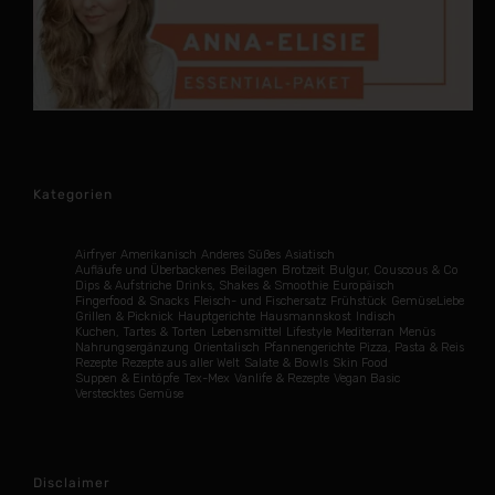
Kategorien
Airfryer
Amerikanisch
Anderes Süßes
Asiatisch
Aufläufe und Überbackenes
Beilagen
Brotzeit
Bulgur, Couscous & Co
Dips & Aufstriche
Drinks, Shakes & Smoothie
Europäisch
Fingerfood & Snacks
Fleisch- und Fischersatz
Frühstück
GemüseLiebe
Grillen & Picknick
Hauptgerichte
Hausmannskost
Indisch
Kuchen, Tartes & Torten
Lebensmittel
Lifestyle
Mediterran
Menüs
Nahrungsergänzung
Orientalisch
Pfannengerichte
Pizza, Pasta & Reis
Rezepte
Rezepte aus aller Welt
Salate & Bowls
Skin Food
Suppen & Eintöpfe
Tex-Mex
Vanlife & Rezepte
Vegan Basic
Verstecktes Gemüse
Disclaimer