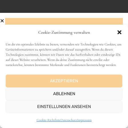
Cookie-Zustimmung verwalten
Abonniere den Newsletter!
Um dir ein optimales Erlebnis zu bieten, verwenden wir Technologien wie Cookies, um
Geräteinformationen zu speichern und/oder darauf zuzugreifen. Wenn du diesen
VANLIFE
Technologien zustimmst, können wir Daten wie das Surfverhalten oder eindeutige IDs
Name
auf dieser Website verarbeiten. Wenn du deine Zustimmung nicht erteilst oder
zurückziehst, können bestimmte Merkmale und Funktionen beeinträchtigt werden.
AKZEPTIEREN
E-Mail-Adresse
ABLEHNEN
EINSTELLUNGEN ANSEHEN
ANZEIGE
Cookie-Richtlinie
Datenschutz
Impressum