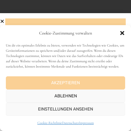
Cookie-Zustimmung verwalten
Abonniere den Newsletter!
Um dir ein optimales Erlebnis zu bieten, verwenden wir Technologien wie Cookies, um
Geräteinformationen zu speichern und/oder darauf zuzugreifen. Wenn du diesen
VANLIFE
Technologien zustimmst, können wir Daten wie das Surfverhalten oder eindeutige IDs
Name
auf dieser Website verarbeiten. Wenn du deine Zustimmung nicht erteilst oder
zurückziehst, können bestimmte Merkmale und Funktionen beeinträchtigt werden.
AKZEPTIEREN
E-Mail-Adresse
ABLEHNEN
EINSTELLUNGEN ANSEHEN
ANZEIGE
Cookie-Richtlinie
Datenschutz
Impressum