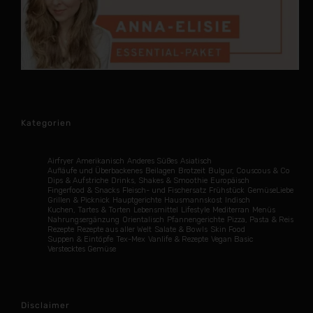
Kategorien
Airfryer
Amerikanisch
Anderes Süßes
Asiatisch
Aufläufe und Überbackenes
Beilagen
Brotzeit
Bulgur, Couscous & Co
Dips & Aufstriche
Drinks, Shakes & Smoothie
Europäisch
Fingerfood & Snacks
Fleisch- und Fischersatz
Frühstück
GemüseLiebe
Grillen & Picknick
Hauptgerichte
Hausmannskost
Indisch
Kuchen, Tartes & Torten
Lebensmittel
Lifestyle
Mediterran
Menüs
Nahrungsergänzung
Orientalisch
Pfannengerichte
Pizza, Pasta & Reis
Rezepte
Rezepte aus aller Welt
Salate & Bowls
Skin Food
Suppen & Eintöpfe
Tex-Mex
Vanlife & Rezepte
Vegan Basic
Verstecktes Gemüse
Disclaimer