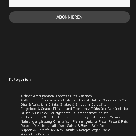
Kategorien
Airfryer
Amerikanisch
Anderes Süßes
Asiatisch
Aufläufe und Überbackenes
Beilagen
Brotzeit
Bulgur, Couscous & Co
Dips & Aufstriche
Drinks, Shakes & Smoothie
Europäisch
Fingerfood & Snacks
Fleisch- und Fischersatz
Frühstück
GemüseLiebe
Grillen & Picknick
Hauptgerichte
Hausmannskost
Indisch
Kuchen, Tartes & Torten
Lebensmittel
Lifestyle
Mediterran
Menüs
Nahrungsergänzung
Orientalisch
Pfannengerichte
Pizza, Pasta & Reis
Rezepte
Rezepte aus aller Welt
Salate & Bowls
Skin Food
Suppen & Eintöpfe
Tex-Mex
Vanlife & Rezepte
Vegan Basic
Verstecktes Gemüse