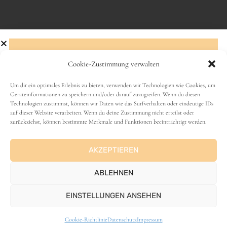
Cookie-Zustimmung verwalten
Abonniere den Newsletter!
Um dir ein optimales Erlebnis zu bieten, verwenden wir Technologien wie Cookies, um
Geräteinformationen zu speichern und/oder darauf zuzugreifen. Wenn du diesen
VANLIFE
Technologien zustimmst, können wir Daten wie das Surfverhalten oder eindeutige IDs
Name
auf dieser Website verarbeiten. Wenn du deine Zustimmung nicht erteilst oder
zurückziehst, können bestimmte Merkmale und Funktionen beeinträchtigt werden.
AKZEPTIEREN
E-Mail-Adresse
ABLEHNEN
EINSTELLUNGEN ANSEHEN
ANZEIGE
Cookie-Richtlinie
Datenschutz
Impressum