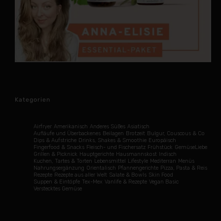
Kategorien
Airfryer
Amerikanisch
Anderes Süßes
Asiatisch
Aufläufe und Überbackenes
Beilagen
Brotzeit
Bulgur, Couscous & Co
Dips & Aufstriche
Drinks, Shakes & Smoothie
Europäisch
Fingerfood & Snacks
Fleisch- und Fischersatz
Frühstück
GemüseLiebe
Grillen & Picknick
Hauptgerichte
Hausmannskost
Indisch
Kuchen, Tartes & Torten
Lebensmittel
Lifestyle
Mediterran
Menüs
Nahrungsergänzung
Orientalisch
Pfannengerichte
Pizza, Pasta & Reis
Rezepte
Rezepte aus aller Welt
Salate & Bowls
Skin Food
Suppen & Eintöpfe
Tex-Mex
Vanlife & Rezepte
Vegan Basic
Verstecktes Gemüse