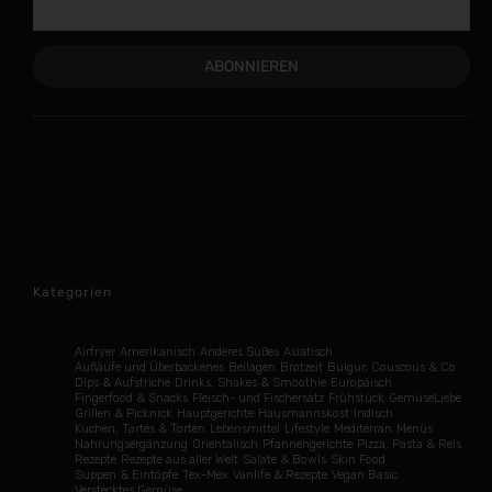
Kategorien
Airfryer
Amerikanisch
Anderes Süßes
Asiatisch
Aufläufe und Überbackenes
Beilagen
Brotzeit
Bulgur, Couscous & Co
Dips & Aufstriche
Drinks, Shakes & Smoothie
Europäisch
Fingerfood & Snacks
Fleisch- und Fischersatz
Frühstück
GemüseLiebe
Grillen & Picknick
Hauptgerichte
Hausmannskost
Indisch
Kuchen, Tartes & Torten
Lebensmittel
Lifestyle
Mediterran
Menüs
Nahrungsergänzung
Orientalisch
Pfannengerichte
Pizza, Pasta & Reis
Rezepte
Rezepte aus aller Welt
Salate & Bowls
Skin Food
Suppen & Eintöpfe
Tex-Mex
Vanlife & Rezepte
Vegan Basic
Verstecktes Gemüse