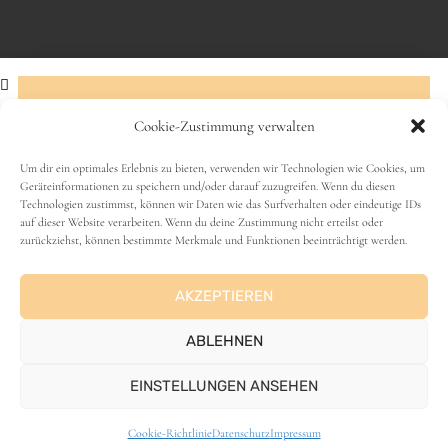
Cookie-Zustimmung verwalten
Abonniere den Newsletter!
Um dir ein optimales Erlebnis zu bieten, verwenden wir Technologien wie Cookies, um
Geräteinformationen zu speichern und/oder darauf zuzugreifen. Wenn du diesen
VANLIFE
Technologien zustimmst, können wir Daten wie das Surfverhalten oder eindeutige IDs
Name
auf dieser Website verarbeiten. Wenn du deine Zustimmung nicht erteilst oder
zurückziehst, können bestimmte Merkmale und Funktionen beeinträchtigt werden.
AKZEPTIEREN
E-Mail-Adresse
ABLEHNEN
EINSTELLUNGEN ANSEHEN
ANZEIGE
Cookie-Richtlinie
Datenschutz
Impressum