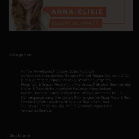
Kategorien
Airfryer
Amerikanisch
Anderes Süßes
Asiatisch
Aufläufe und Überbackenes
Beilagen
Brotzeit
Bulgur, Couscous & Co
Dips & Aufstriche
Drinks, Shakes & Smoothie
Europäisch
Fingerfood & Snacks
Fleisch- und Fischersatz
Frühstück
GemüseLiebe
Grillen & Picknick
Hauptgerichte
Hausmannskost
Indisch
Kuchen, Tartes & Torten
Lebensmittel
Lifestyle
Mediterran
Menüs
Nahrungsergänzung
Orientalisch
Pfannengerichte
Pizza, Pasta & Reis
Rezepte
Rezepte aus aller Welt
Salate & Bowls
Skin Food
Suppen & Eintöpfe
Tex-Mex
Vanlife & Rezepte
Vegan Basic
Verstecktes Gemüse
Disclaimer