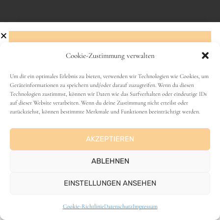
Cookie-Zustimmung verwalten
Abonniere den Newsletter!
Um dir ein optimales Erlebnis zu bieten, verwenden wir Technologien wie Cookies, um
Geräteinformationen zu speichern und/oder darauf zuzugreifen. Wenn du diesen
VANLIFE
Technologien zustimmst, können wir Daten wie das Surfverhalten oder eindeutige IDs
Name
auf dieser Website verarbeiten. Wenn du deine Zustimmung nicht erteilst oder
zurückziehst, können bestimmte Merkmale und Funktionen beeinträchtigt werden.
AKZEPTIEREN
E-Mail-Adresse
ABLEHNEN
EINSTELLUNGEN ANSEHEN
ANZEIGE
Cookie-Richtlinie
Datenschutz
Impressum