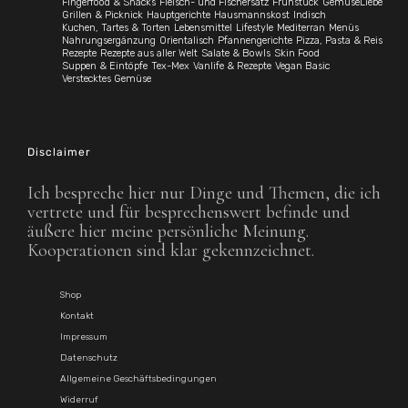
Fingerfood & Snacks
Fleisch- und Fischersatz
Frühstück
GemüseLiebe
Grillen & Picknick
Hauptgerichte
Hausmannskost
Indisch
Kuchen, Tartes & Torten
Lebensmittel
Lifestyle
Mediterran
Menüs
Nahrungsergänzung
Orientalisch
Pfannengerichte
Pizza, Pasta & Reis
Rezepte
Rezepte aus aller Welt
Salate & Bowls
Skin Food
Suppen & Eintöpfe
Tex-Mex
Vanlife & Rezepte
Vegan Basic
Verstecktes Gemüse
Disclaimer
Ich bespreche hier nur Dinge und Themen, die ich
vertrete und für besprechenswert befinde und
äußere hier meine persönliche Meinung.
Kooperationen sind klar gekennzeichnet.
Shop
Kontakt
Impressum
Datenschutz
Allgemeine Geschäftsbedingungen
Widerruf