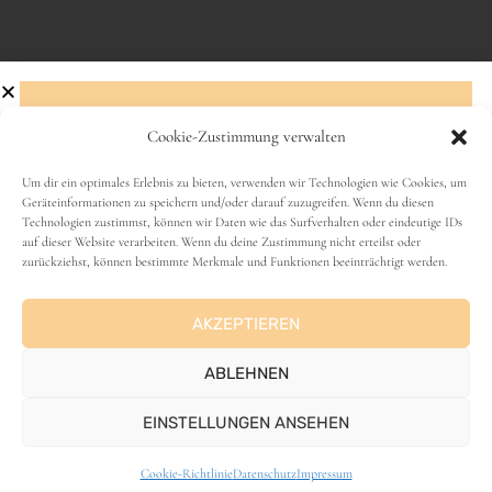
Cookie-Zustimmung verwalten
Abonniere den Newsletter!
Um dir ein optimales Erlebnis zu bieten, verwenden wir Technologien wie Cookies, um
Geräteinformationen zu speichern und/oder darauf zuzugreifen. Wenn du diesen
VANLIFE
Technologien zustimmst, können wir Daten wie das Surfverhalten oder eindeutige IDs
Name
auf dieser Website verarbeiten. Wenn du deine Zustimmung nicht erteilst oder
zurückziehst, können bestimmte Merkmale und Funktionen beeinträchtigt werden.
AKZEPTIEREN
E-Mail-Adresse
ABLEHNEN
EINSTELLUNGEN ANSEHEN
ANZEIGE
Cookie-Richtlinie
Datenschutz
Impressum