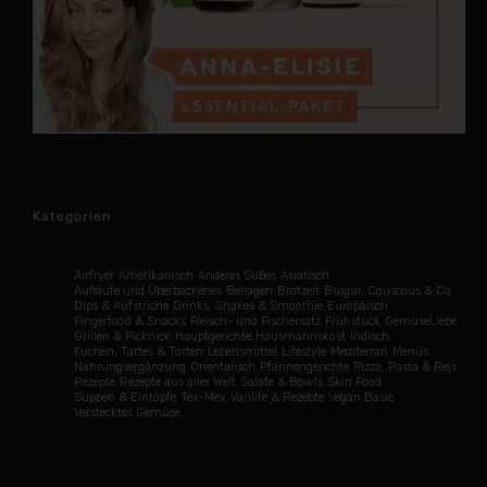
Kategorien
Airfryer
Amerikanisch
Anderes Süßes
Asiatisch
Aufläufe und Überbackenes
Beilagen
Brotzeit
Bulgur, Couscous & Co
Dips & Aufstriche
Drinks, Shakes & Smoothie
Europäisch
Fingerfood & Snacks
Fleisch- und Fischersatz
Frühstück
GemüseLiebe
Grillen & Picknick
Hauptgerichte
Hausmannskost
Indisch
Kuchen, Tartes & Torten
Lebensmittel
Lifestyle
Mediterran
Menüs
Nahrungsergänzung
Orientalisch
Pfannengerichte
Pizza, Pasta & Reis
Rezepte
Rezepte aus aller Welt
Salate & Bowls
Skin Food
Suppen & Eintöpfe
Tex-Mex
Vanlife & Rezepte
Vegan Basic
Verstecktes Gemüse