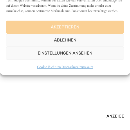
Technologien zustimmst, können wir Daten wie das Surfverhalten oder eindeutige IDs
auf dieser Website verarbeiten. Wenn du deine Zustimmung nicht erteilst oder
zurückziehst, können bestimmte Merkmale und Funktionen beeinträchtigt werden.
AKZEPTIEREN
ABLEHNEN
VANLIFE
EINSTELLUNGEN ANSEHEN
Cookie-Richtlinie
Datenschutz
Impressum
ANZEIGE