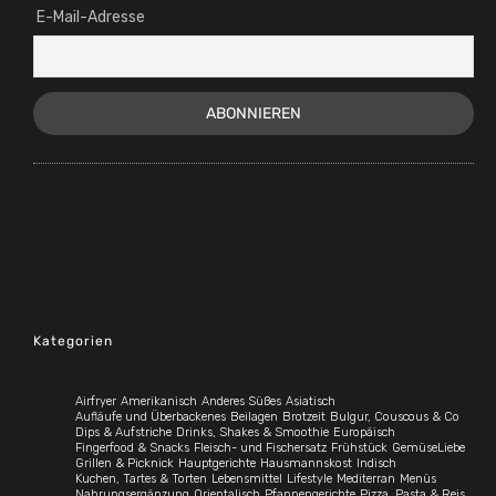
E-Mail-Adresse
Kategorien
Airfryer
Amerikanisch
Anderes Süßes
Asiatisch
Aufläufe und Überbackenes
Beilagen
Brotzeit
Bulgur, Couscous & Co
Dips & Aufstriche
Drinks, Shakes & Smoothie
Europäisch
Fingerfood & Snacks
Fleisch- und Fischersatz
Frühstück
GemüseLiebe
Grillen & Picknick
Hauptgerichte
Hausmannskost
Indisch
Kuchen, Tartes & Torten
Lebensmittel
Lifestyle
Mediterran
Menüs
Nahrungsergänzung
Orientalisch
Pfannengerichte
Pizza, Pasta & Reis