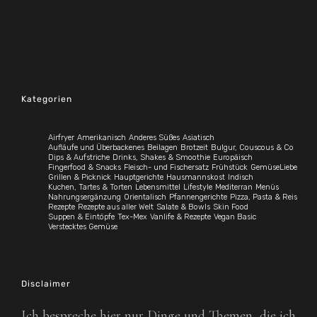
Kategorien
Airfryer
Amerikanisch
Anderes Süßes
Asiatisch
Aufläufe und Überbackenes
Beilagen
Brotzeit
Bulgur, Couscous & Co
Dips & Aufstriche
Drinks, Shakes & Smoothie
Europäisch
Fingerfood & Snacks
Fleisch- und Fischersatz
Frühstück
GemüseLiebe
Grillen & Picknick
Hauptgerichte
Hausmannskost
Indisch
Kuchen, Tartes & Torten
Lebensmittel
Lifestyle
Mediterran
Menüs
Nahrungsergänzung
Orientalisch
Pfannengerichte
Pizza, Pasta & Reis
Rezepte
Rezepte aus aller Welt
Salate & Bowls
Skin Food
Suppen & Eintöpfe
Tex-Mex
Vanlife & Rezepte
Vegan Basic
Verstecktes Gemüse
Disclaimer
Ich bespreche hier nur Dinge und Themen, die ich