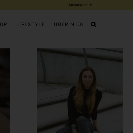
Kooperationen
OP
LIFESTYLE
ÜBER MICH
IATISCH
ROPÄISCH
USMANNSKOST
DISCH
DITERRAN
IENTALISCH
X-MEX