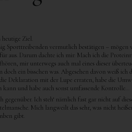
s heutige Ziel.
ßig Sporttreibenden vermutlich bestätigen – mögen w
ür aus. Darum dachte ich mir: Mach ich die Proteinr
ufhören, mir unterwegs auch mal eines dieser überteu
an doch ein bisschen was. Abgesehen davon weiß ich 
ht die Deklaration mit der Lupe erraten, habe die Umw
en kann und habe auch sonst umfassende Kontrolle…
gegenüber. Ich steh‘ nämlich fast gar nicht auf dies
telmansche. Mich langweilt das sehr, was nicht heißen
mben gibt.