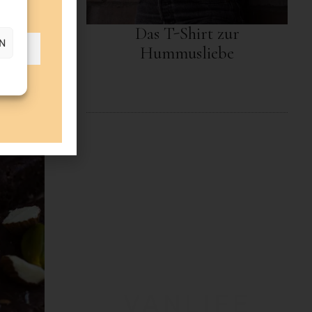
Das T-Shirt zur
N
Hummusliebe
VANLIFE