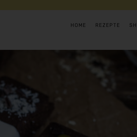
HOME
REZEPTE
SH
SUPPEN & EINTÖPFE
AS
SALATE & BOWLS
EU
BULGUR, COUSCOUS & CO
HA
FLEISCH- UND FISCHERSATZ
IN
GEMÜSELIEBE
ME
VERSTECKTES GEMÜSE
OR
PIZZA, PASTA & REIS
TE