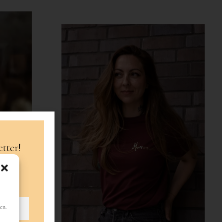
tter!
en.