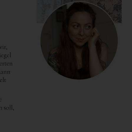
ir,
iegel
erten
dann
elt
e
 soll,