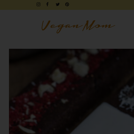
FRÜHSTÜCK
BROTZEIT
DIPS & AUFSTRICHE
FINGERFOOD & SNACKS
DRINKS, SHAKES & SMOOTHIE
SÜSSES
KUCHEN, TARTES & TORTEN