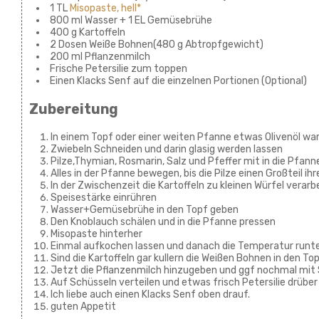
1 TL
Misopaste, hell*
800 ml Wasser + 1 EL Gemüsebrühe
400 g Kartoffeln
2 Dosen Weiße Bohnen(480 g Abtropfgewicht)
200 ml Pflanzenmilch
Frische Petersilie zum toppen
Einen Klacks Senf auf die einzelnen Portionen (Optional)
Zubereitung
In einem Topf oder einer weiten Pfanne etwas Olivenöl w
Zwiebeln Schneiden und darin glasig werden lassen
Pilze,Thymian, Rosmarin, Salz und Pfeffer mit in die Pfann
Alles in der Pfanne bewegen, bis die Pilze einen Großteil ih
In der Zwischenzeit die Kartoffeln zu kleinen Würfel verarb
Speisestärke einrühren
Wasser+Gemüsebrühe in den Topf geben
Den Knoblauch schälen und in die Pfanne pressen
Misopaste hinterher
Einmal aufkochen lassen und danach die Temperatur runt
Sind die Kartoffeln gar kullern die Weißen Bohnen in den To
Jetzt die Pflanzenmilch hinzugeben und ggf nochmal mi
Auf Schüsseln verteilen und etwas frisch Petersilie drübe
Ich liebe auch einen Klacks Senf oben drauf.
guten Appetit