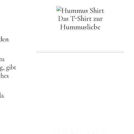
Das T-Shirt zur
Hummusliebe
 den
zu
g, gibt
ches
a.