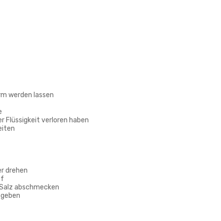
arm werden lassen
e
rer Flüssigkeit verloren haben
eiten
er drehen
pf
t Salz abschmecken
r geben