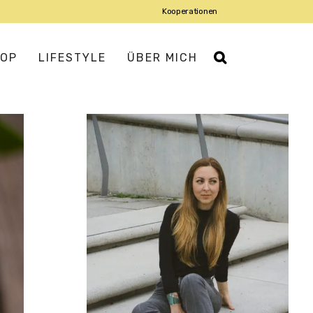
Kooperationen
OP
LIFESTYLE
ÜBER MICH
IATISCH
ROPÄISCH
USMANNSKOST
DISCH
DITERRAN
IENTALISCH
X-MEX