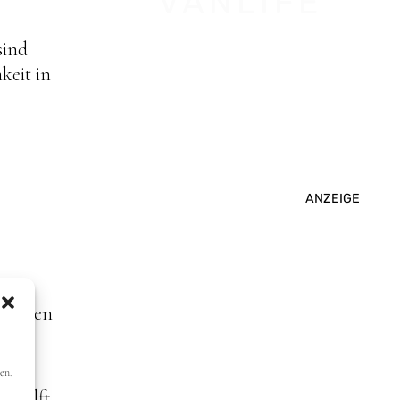
VANLIFE
sind
keit in
ANZEIGE
gehören
en.
r hilft