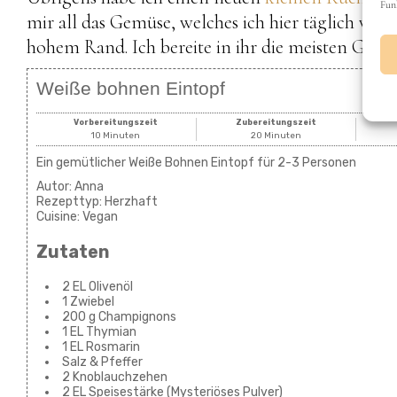
Fun
mir all das Gemüse, welches ich hier täglich ver
hohem Rand. Ich bereite in ihr die meisten Geric
Weiße bohnen Eintopf
Vorbereitungszeit
Zubereitungszeit
10 Minuten
20 Minuten
Ein gemütlicher Weiße Bohnen Eintopf für 2-3 Personen
Autor:
Anna
Rezepttyp:
Herzhaft
Cuisine:
Vegan
Zutaten
2 EL Olivenöl
1 Zwiebel
200 g Champignons
1 EL Thymian
1 EL Rosmarin
Salz & Pfeffer
2 Knoblauchzehen
2 EL Speisestärke (Mysteriöses Pulver)