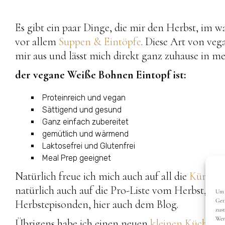
Es gibt ein paar Dinge, die mir den Herbst, im 
vor allem
Suppen & Eintöpfe
. Diese Art von veg
mir aus und lässt mich direkt ganz zuhause in 
der vegane Weiße Bohnen Eintopf ist:
Proteinreich und vegan
Sättigend und gesund
Ganz einfach zubereitet
gemütlich und wärmend
Laktosefrei und Glutenfrei
Meal Prep geeignet
Natürlich freue ich mich auch auf all die
Kürbisr
natürlich auch auf die Pro-Liste vom Herbst, d
Um 
Ger
Herbstepisonden, hier auch dem Blog.
zus
Wen
Übrigens habe ich einen neuen
kleinen Küchenhe