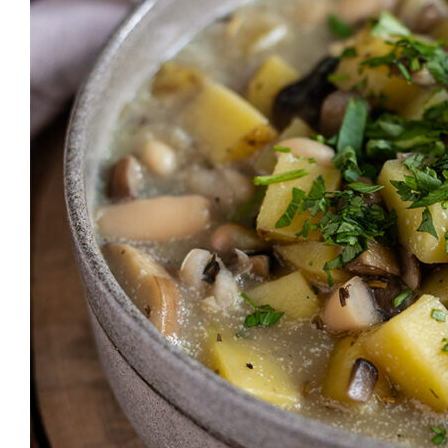
VEGAN BASIC
GRILLEN & PICKNICK
BEILAGEN
VANLIFE & REZEPTE