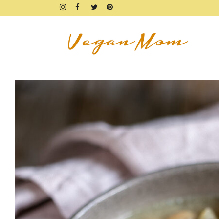
FRÜHSTÜCK
BROTZEIT
DIPS & AUFSTRICHE
FINGERFOOD & SNACKS
DRINKS, SHAKES & SMOOTHIE
SÜSSES
KUCHEN, TARTES & TORTEN