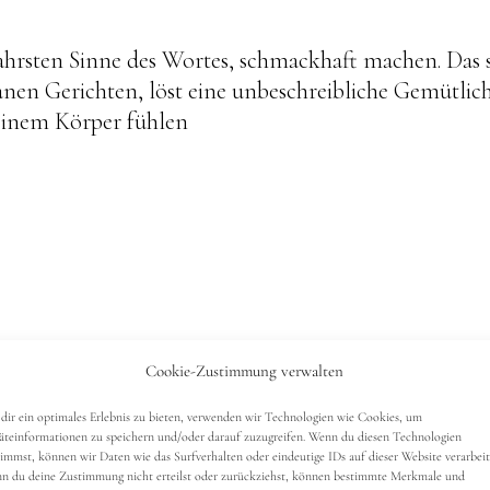
wahrsten Sinne des Wortes, schmackhaft machen. Das 
anen Gerichten, löst eine unbeschreibliche Gemütlich
meinem Körper fühlen
Cookie-Zustimmung verwalten
ezepte
, die ich euch um die Ohren hauen werde, die 
azu kommen wir aber in einem der nächsten
dir ein optimales Erlebnis zu bieten, verwenden wir Technologien wie Cookies, um
äteinformationen zu speichern und/oder darauf zuzugreifen. Wenn du diesen Technologien
timmst, können wir Daten wie das Surfverhalten oder eindeutige IDs auf dieser Website verarbeit
n du deine Zustimmung nicht erteilst oder zurückziehst, können bestimmte Merkmale und
lfer*
, ich habe schon sehr lange damit geliebäugelt. E