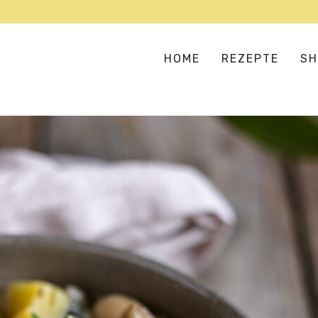
HOME
REZEPTE
SH
SUPPEN & EINTÖPFE
AS
SALATE & BOWLS
EU
BULGUR, COUSCOUS & CO
HA
FLEISCH- UND FISCHERSATZ
IN
GEMÜSELIEBE
ME
VERSTECKTES GEMÜSE
OR
PIZZA, PASTA & REIS
TE