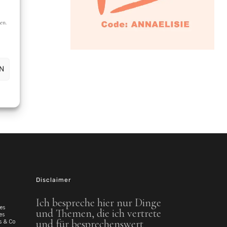
Disclaimer
Ich bespreche hier nur Dinge
es
und Themen, die ich vertrete
es
und für besprechenswert
s & Co