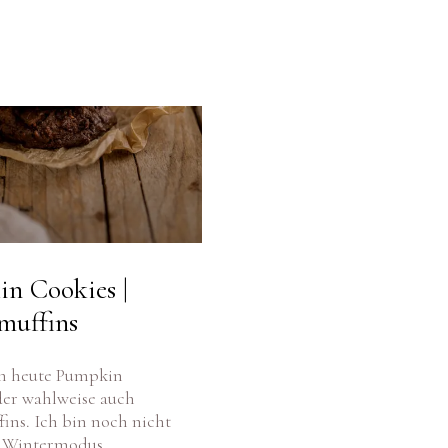
n Cookies |
muffins
n heute Pumpkin
der wahlweise auch
ins. Ich bin noch nicht
m Wintermodus