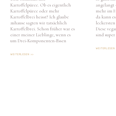
Kartoffelpüree. Ob es eigentlich
angelangt 
Kartoffelpüree oder mehr
mehr im 
Kartoffelbrei heisst? Ich glaube
da kann es
zuhause sagten wir tatsächlich
leckersten
Kartoffelbrei. Schon früher war es
Diese veg
einer meiner Lieblinge, wenn es
sind super
um Drei-Komponenten-Essen
WEITERLESEN 
WEITERLESEN >>
Um 
Ger
zus
Wen
Fun