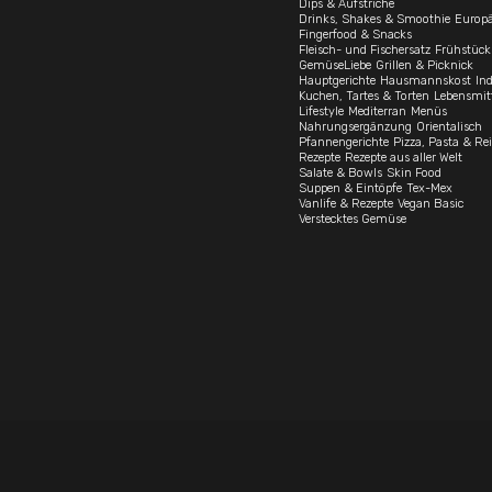
Drinks, Shakes & Smoothie
Europä
Fingerfood & Snacks
Fleisch- und Fischersatz
Frühstück
GemüseLiebe
Grillen & Picknick
Hauptgerichte
Hausmannskost
In
Kuchen, Tartes & Torten
Lebensmit
Lifestyle
Mediterran
Menüs
Nahrungsergänzung
Orientalisch
Pfannengerichte
Pizza, Pasta & Rei
Rezepte
Rezepte aus aller Welt
Salate & Bowls
Skin Food
Suppen & Eintöpfe
Tex-Mex
Vanlife & Rezepte
Vegan Basic
Verstecktes Gemüse