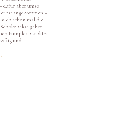
– dafür aber umso
Herbst angekommen –
 auch schon mal die
 Schokokekse geben.
anen Pumpkin Cookies
 saftig und
>>
Cookie-Zustimmung verwalten
dir ein optimales Erlebnis zu bieten, verwenden wir Technologien wie Cookies, um
äteinformationen zu speichern und/oder darauf zuzugreifen. Wenn du diesen Technologien
timmst, können wir Daten wie das Surfverhalten oder eindeutige IDs auf dieser Website verarbeit
n du deine Zustimmung nicht erteilst oder zurückziehst, können bestimmte Merkmale und
ktionen beeinträchtigt werden.