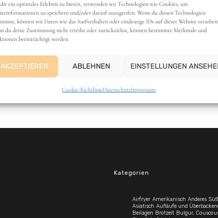
Kategorien
Airfryer
Amerikanisch
Anderes Süß
Asiatisch
Aufläufe und Überbacken
Beilagen
Brotzeit
Bulgur, Couscou
Dips & Aufstriche