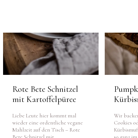
VEGAN BASIC
GRILLEN & PICKNICK
BEILAGEN
VANLIFE & REZEPTE
Rote Bete Schnitzel
Pumpki
mit Kartoffelpüree
Kürbis
Liebe Leute hier kommt mal
Wir backe
wieder eine ordentliche vegane
Cookies o
Mahlzeit auf den Tisch – Rote
Kürbismuff
Bete Schnitzel mit
so ganz i