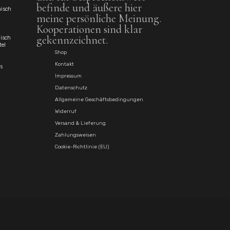
befinde und äußere hier
isch
meine persönliche Meinung.
Kooperationen sind klar
gekennzeichnet.
disch
tel
Shop
Kontakt
s
Impressum
Datenschutz
Allgemeine Geschäftsbedingungen
Widerruf
Versand & Lieferung
Zahlungsweisen
Cookie-Richtlinie (EU)