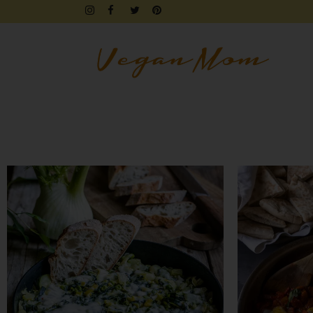
FRÜHSTÜCK
BROTZEIT
DIPS & AUFSTRICHE
FINGERFOOD & SNACKS
DRINKS, SHAKES & SMOOTHIE
SÜSSES
KUCHEN, TARTES & TORTEN