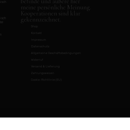
befinde und äußere hier
isch
meine persönliche Meinung.
Kooperationen sind klar
gekennzeichnet.
disch
tel
Shop
Kontakt
s
Impressum
Datenschutz
Allgemeine Geschäftsbedingungen
Widerruf
Versand & Lieferung
Zahlungsweisen
Cookie-Richtlinie (EU)