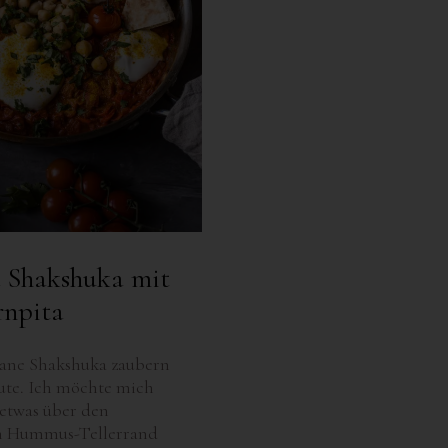
 Shakshuka mit
rnpita
gane Shakshuka zaubern
ute. Ich möchte mich
etwas über den
n Hummus-Tellerrand