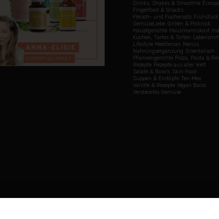
Drinks, Shakes & Smoothie
Europä
Fingerfood & Snacks
Fleisch- und Fischersatz
Frühstück
GemüseLiebe
Grillen & Picknick
Hauptgerichte
Hausmannskost
In
Kuchen, Tartes & Torten
Lebensmit
Lifestyle
Mediterran
Menüs
Nahrungsergänzung
Orientalisch
Pfannengerichte
Pizza, Pasta & Rei
Rezepte
Rezepte aus aller Welt
Salate & Bowls
Skin Food
Suppen & Eintöpfe
Tex-Mex
Vanlife & Rezepte
Vegan Basic
Verstecktes Gemüse