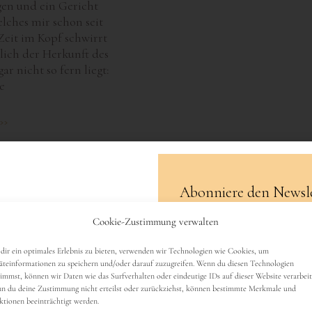
gen und ein Gericht
lches mir schon seit
eit im Kopf schwirrt
lich der Herkunft des
r nicht so fern liegt:
e
>>
Abonniere den Newsle
Cookie-Zustimmung verwalten
Name
dir ein optimales Erlebnis zu bieten, verwenden wir Technologien wie Cookies, um
äteinformationen zu speichern und/oder darauf zuzugreifen. Wenn du diesen Technologien
timmst, können wir Daten wie das Surfverhalten oder eindeutige IDs auf dieser Website verarbeit
n du deine Zustimmung nicht erteilst oder zurückziehst, können bestimmte Merkmale und
ktionen beeinträchtigt werden.