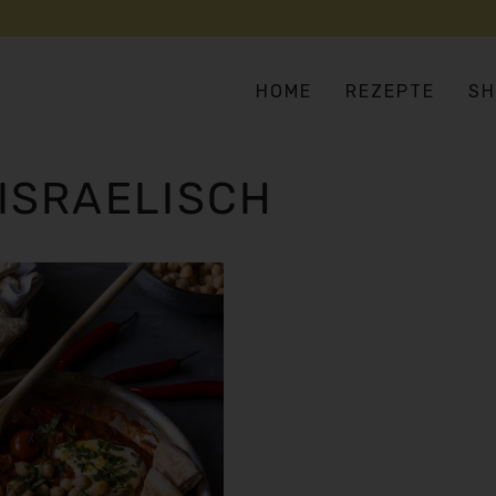
HOME
REZEPTE
SH
ISRAELISCH
SUPPEN & EINTÖPFE
AS
SALATE & BOWLS
EU
BULGUR, COUSCOUS & CO
HA
FLEISCH- UND FISCHERSATZ
IN
GEMÜSELIEBE
ME
VERSTECKTES GEMÜSE
OR
PIZZA, PASTA & REIS
TE