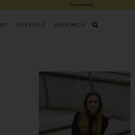
Kooperationen
OP
LIFESTYLE
ÜBER MICH
IATISCH
ROPÄISCH
USMANNSKOST
DISCH
DITERRAN
IENTALISCH
X-MEX