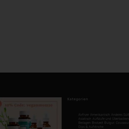
Kategorien
Airfryer
Amerikanisch
Anderes Süß
Asiatisch
Aufläufe und Überbacken
Beilagen
Brotzeit
Bulgur, Couscou
Dips & Aufstriche