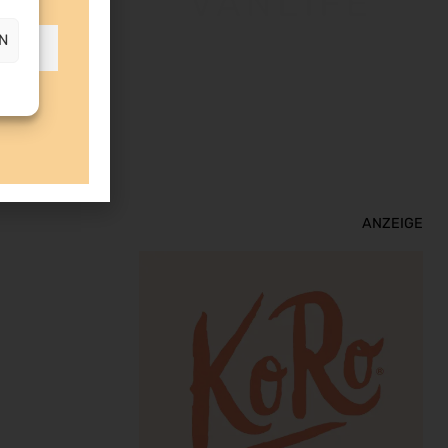
VANLIFE
N
ANZEIGE