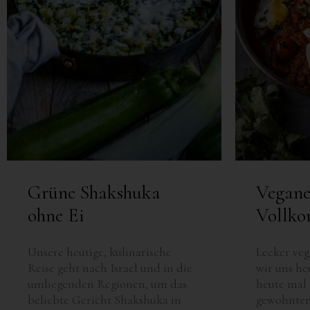
VEGAN BASIC
GRILLEN & PICKNICK
BEILAGEN
VANLIFE & REZEPTE
Grüne Shakshuka
Vegane
ohne Ei
Vollko
Unsere heutige, kulinarische
Lecker ve
Reise geht nach Israel und in die
wir uns he
umliegenden Regionen, um das
heute mal 
beliebte Gericht Shakshuka in
gewohnte