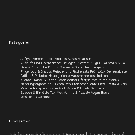
Kategorien
Airfryer
Amerikanisch
Anderes Süßes
Asiatisch
Aufläufe und Überbackenes
Beilagen
Brotzeit
Bulgur, Couscous & Co
Dips & Aufstriche
Drinks, Shakes & Smoothie
Europäisch
Fingerfood & Snacks
Fleisch- und Fischersatz
Frühstück
GemüseLiebe
Grillen & Picknick
Hauptgerichte
Hausmannskost
Indisch
Kuchen, Tartes & Torten
Lebensmittel
Lifestyle
Mediterran
Menüs
Nahrungsergänzung
Orientalisch
Pfannengerichte
Pizza, Pasta & Reis
Rezepte
Rezepte aus aller Welt
Salate & Bowls
Skin Food
Suppen & Eintöpfe
Tex-Mex
Vanlife & Rezepte
Vegan Basic
Verstecktes Gemüse
Disclaimer
Ich bespreche hier nur Dinge und Themen, die ich