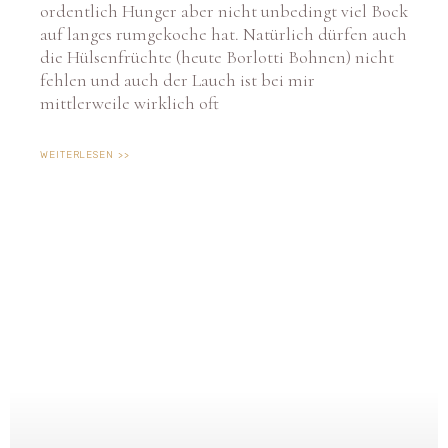
auf langes rumgekoche hat. Natürlich dürfen auch
die Hülsenfrüchte (heute Borlotti Bohnen) nicht
fehlen und auch der Lauch ist bei mir
mittlerweile wirklich oft
WEITERLESEN >>
Cookie-Zustimmung verwalten
Um dir ein optimales Erlebnis zu bieten, verwenden wir Technologien wie Cookies, um
Geräteinformationen zu speichern und/oder darauf zuzugreifen. Wenn du diesen
Technologien zustimmst, können wir Daten wie das Surfverhalten oder eindeutige IDs
auf dieser Website verarbeiten. Wenn du deine Zustimmung nicht erteilst oder
zurückziehst, können bestimmte Merkmale und Funktionen beeinträchtigt werden.