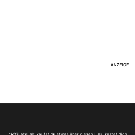
ANZEIGE
*Affiliatelink: kaufst du etwas über diesen Link, kostet dich
das Produkt nicht mehr, ich bekomme aber eine kleine