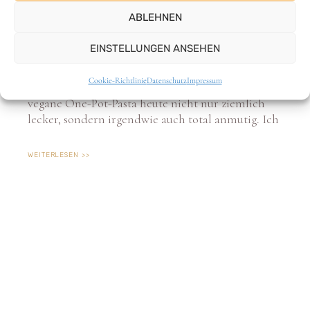
Heute bereiten wir uns eine lecker cremige Lauch-
Pasta zu. Komplett vegan natürlich und
unglaublich lecker und einfach zubereitet. Wir
sind doch alle immer offen für ein cremig-
würziges Pastagericht, oder!? Ich finde unsere
vegane One-Pot-Pasta heute nicht nur ziemlich
lecker, sondern irgendwie auch total anmutig. Ich
WEITERLESEN >>