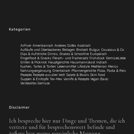
Kategorien
Airfryer
Amerikanisch
Anderes Süßes
Asiatisch
Aufläufe und Überbackenes
Beilagen
Brotzeit
Bulgur, Couscous & Co
Dips & Aufstriche
Drinks, Shakes & Smoothie
Europäisch
Fingerfood & Snacks
Fleisch- und Fischersatz
Frühstück
GemüseLiebe
Grillen & Picknick
Hauptgerichte
Hausmannskost
Indisch
Kuchen, Tartes & Torten
Lebensmittel
Lifestyle
Mediterran
Menüs
Nahrungsergänzung
Orientalisch
Pfannengerichte
Pizza, Pasta & Reis
Rezepte
Rezepte aus aller Welt
Salate & Bowls
Skin Food
Suppen & Eintöpfe
Tex-Mex
Vanlife & Rezepte
Vegan Basic
Verstecktes Gemüse
Disclaimer
Ich bespreche hier nur Dinge und Themen, die ich
vertrete und für besprechenswert befinde und
äußere hier meine persönliche Meinung.