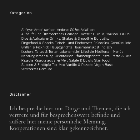
Kategorien
Airfryer
Amerikanisch
Anderes Süßes
Asiatisch
Aufläufe und Überbackenes
Beilagen
Brotzeit
Bulgur, Couscous & Co
Dips & Aufstriche
Drinks, Shakes & Smoothie
Europäisch
Fingerfood & Snacks
Fleisch- und Fischersatz
Frühstück
GemüseLiebe
Grillen & Picknick
Hauptgerichte
Hausmannskost
Indisch
Kuchen, Tartes & Torten
Lebensmittel
Lifestyle
Mediterran
Menüs
Nahrungsergänzung
Orientalisch
Pfannengerichte
Pizza, Pasta & Reis
Rezepte
Rezepte aus aller Welt
Salate & Bowls
Skin Food
Suppen & Eintöpfe
Tex-Mex
Vanlife & Rezepte
Vegan Basic
Verstecktes Gemüse
Disclaimer
Ich bespreche hier nur Dinge und Themen, die ich
vertrete und für besprechenswert befinde und
äußere hier meine persönliche Meinung.
Kooperationen sind klar gekennzeichnet.