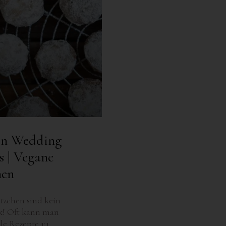
an Wedding
s | Vegane
hen
tzchen sind kein
! Oft kann man
le Rezepte 1:1