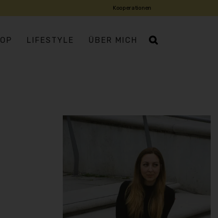
Kooperationen
OP
LIFESTYLE
ÜBER MICH
IATISCH
ROPÄISCH
USMANNSKOST
DISCH
DITERRAN
IENTALISCH
X-MEX