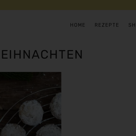
HOME
REZEPTE
SH
EIHNACHTEN
SUPPEN & EINTÖPFE
AS
SALATE & BOWLS
EU
BULGUR, COUSCOUS & CO
HA
FLEISCH- UND FISCHERSATZ
IN
GEMÜSELIEBE
ME
VERSTECKTES GEMÜSE
OR
PIZZA, PASTA & REIS
TE