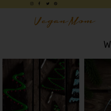
W
FRÜHSTÜCK
BROTZEIT
DIPS & AUFSTRICHE
FINGERFOOD & SNACKS
DRINKS, SHAKES & SMOOTHIE
SÜSSES
KUCHEN, TARTES & TORTEN