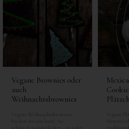
VEGAN BASIC
GRILLEN & PICKNICK
BEILAGEN
VANLIFE & REZEPTE
Vegane Brownies oder
Mexic
auch
Cookie
Weihnachtsbrownies
Plätzc
Vegane Weihnachtsbrownies
Vegane Plä
backen wir uns heut‘. Sie
Hexenwerk
schmecken superlecker – zu jeder
traditionel