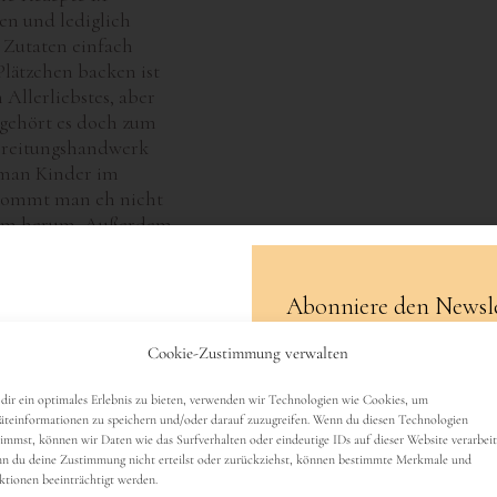
n und lediglich
 Zutaten einfach
 Plätzchen backen ist
 Allerliebstes, aber
 gehört es doch zum
ereitungshandwerk
 man Kinder im
kommt man eh nicht
um herum. Außerdem
Abonniere den Newsle
>>
Cookie-Zustimmung verwalten
K
NÄCHSTE SEITE »
Name
dir ein optimales Erlebnis zu bieten, verwenden wir Technologien wie Cookies, um
äteinformationen zu speichern und/oder darauf zuzugreifen. Wenn du diesen Technologien
timmst, können wir Daten wie das Surfverhalten oder eindeutige IDs auf dieser Website verarbeit
n du deine Zustimmung nicht erteilst oder zurückziehst, können bestimmte Merkmale und
ktionen beeinträchtigt werden.