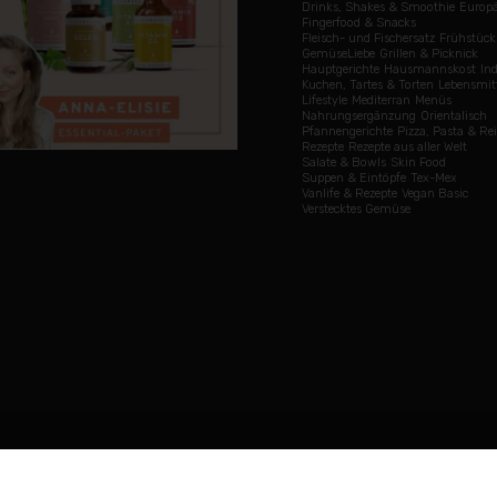
Drinks, Shakes & Smoothie
Europä
Fingerfood & Snacks
Fleisch- und Fischersatz
Frühstück
GemüseLiebe
Grillen & Picknick
Hauptgerichte
Hausmannskost
In
Kuchen, Tartes & Torten
Lebensmit
Lifestyle
Mediterran
Menüs
Nahrungsergänzung
Orientalisch
Pfannengerichte
Pizza, Pasta & Rei
Rezepte
Rezepte aus aller Welt
Salate & Bowls
Skin Food
Suppen & Eintöpfe
Tex-Mex
Vanlife & Rezepte
Vegan Basic
Verstecktes Gemüse