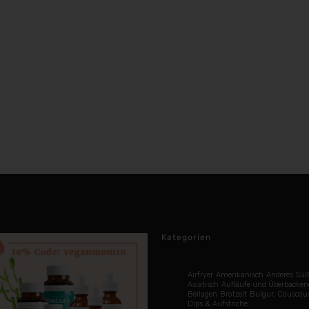
Kategorien
Airfryer
Amerikanisch
Anderes Süß
Asiatisch
Aufläufe und Überbacken
Beilagen
Brotzeit
Bulgur, Couscou
Dips & Aufstriche