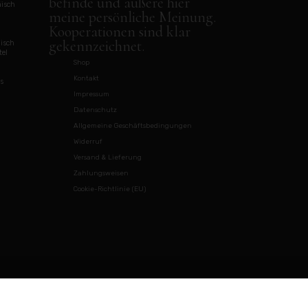
befinde und äußere hier
isch
meine persönliche Meinung.
Kooperationen sind klar
gekennzeichnet.
disch
tel
Shop
Kontakt
s
Impressum
Datenschutz
Allgemeine Geschäftsbedingungen
Widerruf
Versand & Lieferung
Zahlungsweisen
Cookie-Richtlinie (EU)