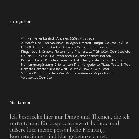
Kategorien
Airfryer
Amerikanisch
Anderes Süßes
Asiatisch
Aufläufe und Überbackenes
Beilagen
Brotzeit
Bulgur, Couscous & Co
Dips & Aufstriche
Drinks, Shakes & Smoothie
Europäisch
Fingerfood & Snacks
Fleisch- und Fischersatz
Frühstück
GemüseLiebe
Grillen & Picknick
Hauptgerichte
Hausmannskost
Indisch
Kuchen, Tartes & Torten
Lebensmittel
Lifestyle
Mediterran
Menüs
Nahrungsergänzung
Orientalisch
Pfannengerichte
Pizza, Pasta & Reis
Rezepte
Rezepte aus aller Welt
Salate & Bowls
Skin Food
Suppen & Eintöpfe
Tex-Mex
Vanlife & Rezepte
Vegan Basic
Verstecktes Gemüse
Disclaimer
Ich bespreche hier nur Dinge und Themen, die ich
vertrete und für besprechenswert befinde und
äußere hier meine persönliche Meinung.
Kooperationen sind klar gekennzeichnet.