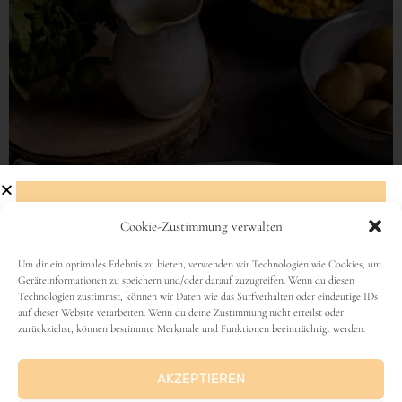
Cookie-Zustimmung verwalten
Abonniere den Newsletter!
Um dir ein optimales Erlebnis zu bieten, verwenden wir Technologien wie Cookies, um
Geräteinformationen zu speichern und/oder darauf zuzugreifen. Wenn du diesen
Technologien zustimmst, können wir Daten wie das Surfverhalten oder eindeutige IDs
Name
auf dieser Website verarbeiten. Wenn du deine Zustimmung nicht erteilst oder
zurückziehst, können bestimmte Merkmale und Funktionen beeinträchtigt werden.
AKZEPTIEREN
E-Mail-Adresse