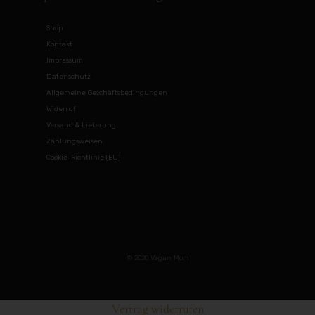
Shop
Kontakt
Impressum
Datenschutz
Allgemeine Geschäftsbedingungen
Widerruf
Versand & Lieferung
Zahlungsweisen
Cookie-Richtlinie (EU)
© 2020 Vegan Mom
Vertrag widerrufen