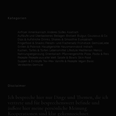
Kategorien
Airfryer
Amerikanisch
Anderes Süßes
Asiatisch
Aufläufe und Überbackenes
Beilagen
Brotzeit
Bulgur, Couscous & Co
Dips & Aufstriche
Drinks, Shakes & Smoothie
Europäisch
Fingerfood & Snacks
Fleisch- und Fischersatz
Frühstück
GemüseLiebe
Grillen & Picknick
Hauptgerichte
Hausmannskost
Indisch
Kuchen, Tartes & Torten
Lebensmittel
Lifestyle
Mediterran
Menüs
Nahrungsergänzung
Orientalisch
Pfannengerichte
Pizza, Pasta & Reis
Rezepte
Rezepte aus aller Welt
Salate & Bowls
Skin Food
Suppen & Eintöpfe
Tex-Mex
Vanlife & Rezepte
Vegan Basic
Verstecktes Gemüse
Disclaimer
Ich bespreche hier nur Dinge und Themen, die ich
vertrete und für besprechenswert befinde und
äußere hier meine persönliche Meinung.
Kooperationen sind klar gekennzeichnet.