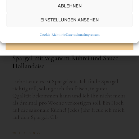
ABLEHNEN
EINSTELLUNGEN ANSEHEN
Cookie-Richtlinie
Datenschutz
Impressum
Spargel mit veganem Rührei und Sauce
Hollandaise
Liebe Leute es ist Spargelzeit. Ich finde Spargel
richtig toll, solange ich ihn frisch, in guter
Qualität bekommen kann und ich ihn nicht mehr
als dreimal pro Woche verköstigen soll. Ein Hoch
auf die saisonale Küche! Jedes Jahr freue ich mich
auf den Spargel. Ob
WEITERLESEN >>