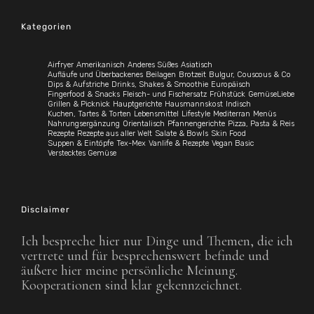
Kategorien
Airfryer
Amerikanisch
Anderes Süßes
Asiatisch
Aufläufe und Überbackenes
Beilagen
Brotzeit
Bulgur, Couscous & Co
Dips & Aufstriche
Drinks, Shakes & Smoothie
Europäisch
Fingerfood & Snacks
Fleisch- und Fischersatz
Frühstück
GemüseLiebe
Grillen & Picknick
Hauptgerichte
Hausmannskost
Indisch
Kuchen, Tartes & Torten
Lebensmittel
Lifestyle
Mediterran
Menüs
Nahrungsergänzung
Orientalisch
Pfannengerichte
Pizza, Pasta & Reis
Rezepte
Rezepte aus aller Welt
Salate & Bowls
Skin Food
Suppen & Eintöpfe
Tex-Mex
Vanlife & Rezepte
Vegan Basic
Verstecktes Gemüse
Disclaimer
Ich bespreche hier nur Dinge und Themen, die ich
vertrete und für besprechenswert befinde und
äußere hier meine persönliche Meinung.
Kooperationen sind klar gekennzeichnet.