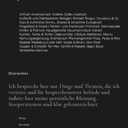
Airfryer
Amerikanisch
Anderes Süßes
Asiatisch
Aufläufe und Überbackenes
Beilagen
Brotzeit
Bulgur, Couscous & Co
Dips & Aufstriche
Drinks, Shakes & Smoothie
Europäisch
Fingerfood & Snacks
Fleisch- und Fischersatz
Frühstück
GemüseLiebe
Grillen & Picknick
Hauptgerichte
Hausmannskost
Indisch
Kuchen, Tartes & Torten
Lebensmittel
Lifestyle
Mediterran
Menüs
Nahrungsergänzung
Orientalisch
Pfannengerichte
Pizza, Pasta & Reis
Rezepte
Rezepte aus aller Welt
Salate & Bowls
Skin Food
Suppen & Eintöpfe
Tex-Mex
Vanlife & Rezepte
Vegan Basic
Verstecktes Gemüse
Disclaimer
Ich bespreche hier nur Dinge und Themen, die ich
vertrete und für besprechenswert befinde und
äußere hier meine persönliche Meinung.
Kooperationen sind klar gekennzeichnet.
Shop
Kontakt