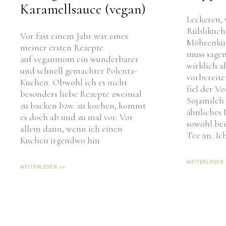
Karamellsauce (vegan)
Leckeren,
Rüblikuch
Vor fast einem Jahr war eines
Möhrenkuc
meiner ersten Rezepte
Um 
muss sagen
auf veganmom ein wunderbarer
Ger
wirklich al
zus
und schnell gemachter Polenta-
vorbereit
Wen
Kuchen. Obwohl ich es nicht
Fun
fiel der Vo
besonders liebe Rezepte zweimal
Sojamilch 
zu backen bzw. zu kochen, kommt
ähnliches 
es doch ab und zu mal vor. Vor
sowohl bei
allem dann, wenn ich einen
Tee an. Ic
Kuchen irgendwo hin
WEITERLESEN 
WEITERLESEN >>