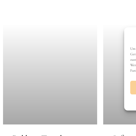
Rohkost Törtchen
Saftig