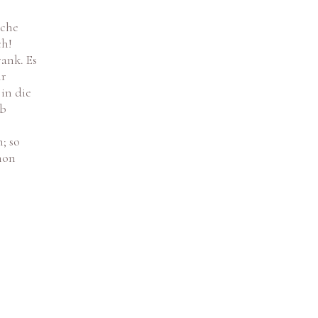
oche
ch!
ank. Es
ir
in die
en.
ab
; so
hon
N