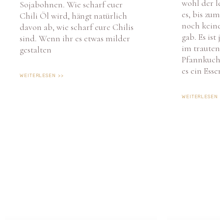
es, bis zu
Chili Öl wird, hängt natürlich
noch kein
davon ab, wie scharf eure Chilis
gab. Es ist 
sind. Wenn ihr es etwas milder
im traute
gestalten
Pfannkuche
es ein Esse
WEITERLESEN >>
WEITERLESEN 