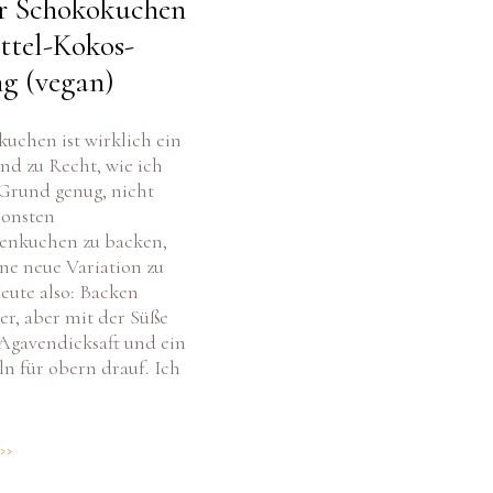
ttel-Kokos-
g (vegan)
kuchen ist wirklich ein
und zu Recht, wie ich
Grund genug, nicht
ionsten
enkuchen zu backen,
ne neue Variation zu
eute also: Backen
r, aber mit der Süße
 Agavendicksaft und ein
ln für obern drauf. Ich
>>