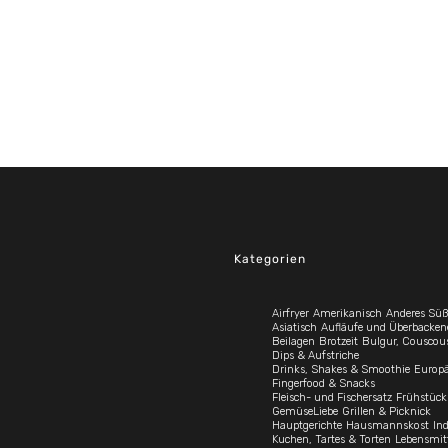
Kategorien
Airfryer
Amerikanisch
Anderes Süß
Asiatisch
Aufläufe und Überbacken
Beilagen
Brotzeit
Bulgur, Couscou
Dips & Aufstriche
Drinks, Shakes & Smoothie
Europä
Fingerfood & Snacks
Fleisch- und Fischersatz
Frühstück
GemüseLiebe
Grillen & Picknick
Hauptgerichte
Hausmannskost
In
Kuchen, Tartes & Torten
Lebensmit
Lifestyle
Mediterran
Menüs