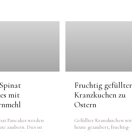
Spinat
Fruchtig gefüllter
es mit
Kranzkuchen zu
rnmehl
Ostern
nat Pancakes werden
Gefüllter Kranzkuchen wi
ute zaubern. Dies ist
heute gezaubert, fruchtig-
etzte Foodblog auf dem
österlich soll er sein. Ihr d