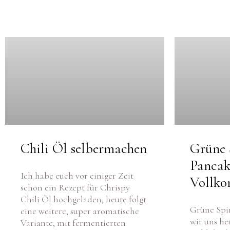
VEGAN BASIC
GRILLEN & PICKNICK
BEILAGEN
VANLIFE & REZEPTE
Chili Öl selbermachen
Grüne 
Pancak
Ich habe euch vor einiger Zeit
Vollko
schon ein Rezept für Chrispy
Chili Öl hochgeladen, heute folgt
Grüne Spi
eine weitere, super aromatische
wir uns he
Variante, mit fermentierten
wohl der l
Sojabohnen. Wie scharf euer