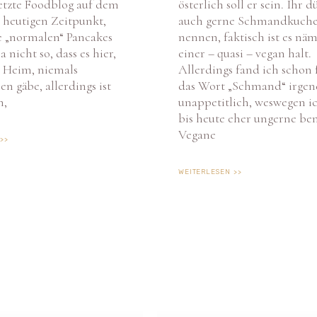
m heutigen Zeitpunkt,
auch gerne Schmandkuch
e „normalen“ Pancakes
nennen, faktisch ist es näm
ja nicht so, dass es hier,
einer – quasi – vegan halt.
n Heim, niemals
Allerdings fand ich schon 
n gäbe, allerdings ist
das Wort „Schmand“ irge
n,
unappetitlich, weswegen ic
bis heute eher ungerne ben
Vegane
>>
WEITERLESEN >>