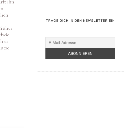
en
lich
TRAGE DICH IN DEN NEWSLETTER EIN
früher
ndwie
h es
utze.