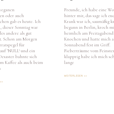
 veganen
Freunde, ich habe eine W
Cookie-Zustimmung verwalten
en oder auch
hinter mir, das sage ich eu
hen gab es heute. Ich
Krank war ich, saumäßig kr
dir ein optimales Erlebnis zu bieten, verwenden wir Technologien wie Cookies, um
, dieser Sonntag war
begann in Berlin, kroch m
äteinformationen zu speichern und/oder darauf zuzugreifen. Wenn du diesen Technologien
les andere als gut
heimlich am Freitagabend 
timmst, können wir Daten wie das Surfverhalten oder eindeutige IDs auf dieser Website verarbeit
et. Schon am Morgen
Knochen und hatte mich 
n du deine Zustimmung nicht erteilst oder zurückziehst, können bestimmte Merkmale und
ktionen beeinträchtigt werden.
rratspegel für
Sonnabend fest im Griff.
auf ’NULL‘ und ein
Fieberträume vom Feinsten
Desaster bahnte sich
klapprig habe ich mich sc
AKZEPTIEREN
ABLEHNEN
EINSTELLUNGEN ANSEHE
m Kaffee als auch beim
lange
h
Cookie-Richtlinie
Datenschutz
Impressum
WEITERLESEN >>
>>