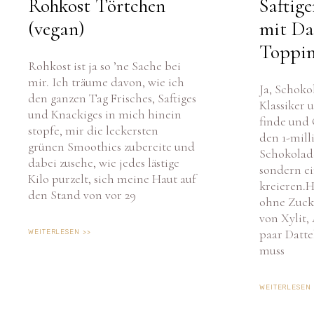
(vegan)
mit Da
Toppin
Rohkost ist ja so ’ne Sache bei
mir. Ich träume davon, wie ich
Ja, Schoko
den ganzen Tag Frisches, Saftiges
Klassiker 
und Knackiges in mich hinein
finde und 
stopfe, mir die leckersten
den 1-mill
grünen Smoothies zubereite und
Schokolad
dabei zusehe, wie jedes lästige
sondern ei
Kilo purzelt, sich meine Haut auf
kreieren.H
den Stand von vor 29
ohne Zucke
von Xylit,
paar Datte
WEITERLESEN >>
muss
WEITERLESEN 