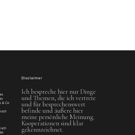
Disclaimer
Ich bespreche hier nur Dinge
es
und Themen, die ich vertrete
es
und für besprechenswert
s & Co
befinde und äußere hier
isch
meine persönliche Meinung.
Kooperationen sind klar
gekennzeichnet.
disch
tel
Shop