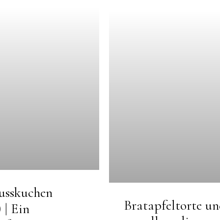
usskuchen
Bratapfeltorte u
 | Ein
vor allem die
after