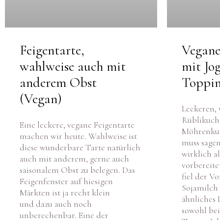
Feigentarte,
Vegane
wahlweise auch mit
mit Jo
anderem Obst
Toppi
(Vegan)
Leckeren,
Rüblikuch
Eine leckere, vegane Feigentarte
Möhrenkuc
machen wir heute. Wahlweise ist
muss sagen
diese wunderbare Tarte natürlich
wirklich al
auch mit anderem, gerne auch
vorbereit
saisonalem Obst zu belegen. Das
fiel der Vo
Feigenfenster auf hiesigen
Sojamilch 
Märkten ist ja recht klein
ähnliches 
und dazu auch noch
sowohl bei
unberechenbar. Eine der
Tee an. Ic
unzähligen Ferienwochen meines