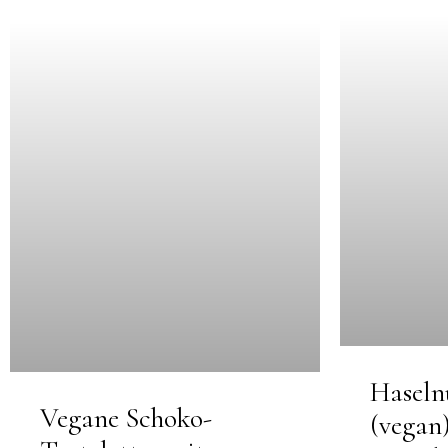
Haseln
Vegane Schoko-
(vegan)
Tartelettes mit
riesenh