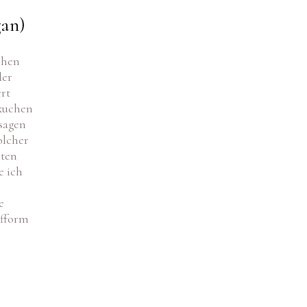
gan)
chen
der
ert
lkuchen
sagen
olcher
en.
sten
e ich
e
N
ufform