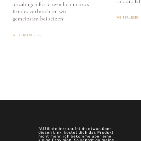
Kindes verbrachten wir
gemeinsam bei seinen
WEITERLESEN 
WEITERLESEN >>
*Affiliatelink: kaufst du etwas über
diesen Link, kostet dich das Produkt
nicht mehr, ich bekomme aber eine
kleine Provision. So kannst du meine
Arbeit unterstützen <3