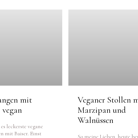
angen mit
Veganer Stollen m
| vegan
Marzipan und
Walnüssen
 es leckerste vegane
n mit Baiser. Einst
So meine Lieben, heute be
 in der Bäckerei meines
wir unseren veganen Stolle