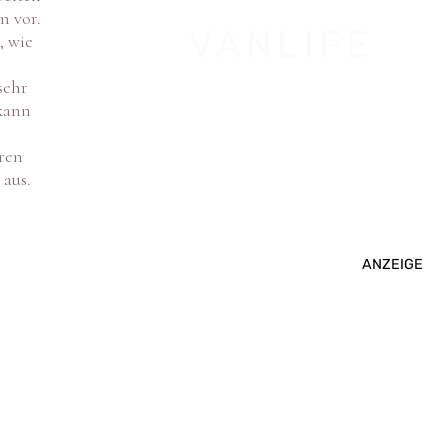
VANLIFE
, wie
sehr
kann
ren
 aus.
ANZEIGE