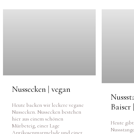
VEGAN BASIC
GRILLEN & PICKNICK
BEILAGEN
VANLIFE & REZEPTE
Nussecken | vegan
Nussst
Heute backen wir leckere vegane
Baiser 
Nussecken. Nussecken bestehen
hier aus einem schönen
Heute gibt
Mürbeteig, einer Lage
Nussstange
Aprikosenmarmelade und einer
kaufte ich
wunderbar gerösteten Haselnuss-