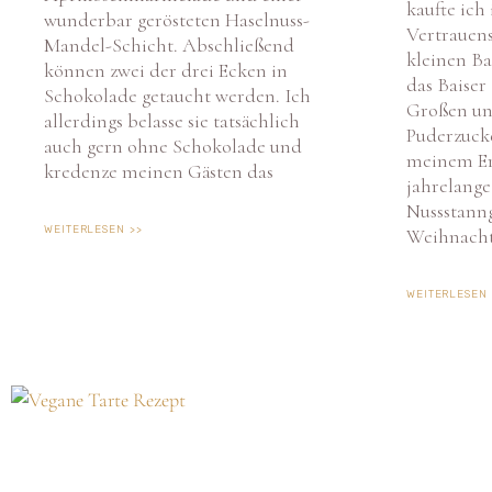
Vertrauens
Mandel-Schicht. Abschließend
kleinen Ba
können zwei der drei Ecken in
das Baise
Schokolade getaucht werden. Ich
Großen un
allerdings belasse sie tatsächlich
Puderzucker
auch gern ohne Schokolade und
meinem Er
kredenze meinen Gästen das
jahrelange
Nussstanng
WEITERLESEN >>
Weihnachts
WEITERLESEN 