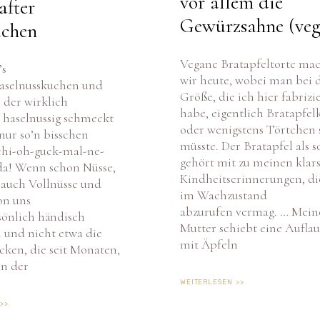
Gewürzsahne (ve
chen
Vegane Bratapfeltorte ma
’s
wir heute, wobei man bei 
aselnusskuchen und
Größe, die ich hier fabrizi
Cookie-Zustimmung verwalten
 der wirklich
habe, eigentlich Bratapfe
 haselnussig schmeckt
oder wenigstens Törtchen 
dir ein optimales Erlebnis zu bieten, verwenden wir Technologien wie Cookies, um
nur so’n bisschen
äteinformationen zu speichern und/oder darauf zuzugreifen. Wenn du diesen Technologien
müsste. Der Bratapfel als s
chi-oh-guck-mal-ne-
timmst, können wir Daten wie das Surfverhalten oder eindeutige IDs auf dieser Website verarbeit
gehört mit zu meinen klar
da! Wenn schon Nüsse,
n du deine Zustimmung nicht erteilst oder zurückziehst, können bestimmte Merkmale und
Kindheitserinnerungen, di
ktionen beeinträchtigt werden.
 auch Vollnüsse und
im Wachzustand
on uns
abzurufen vermag. … Mein
sönlich händisch
AKZEPTIEREN
ABLEHNEN
EINSTELLUNGEN ANSEHE
Mutter schiebt eine Aufla
 und nicht etwa die
mit Äpfeln
ken, die seit Monaten,
Cookie-Richtlinie
Datenschutz
Impressum
in der
WEITERLESEN >>
>>