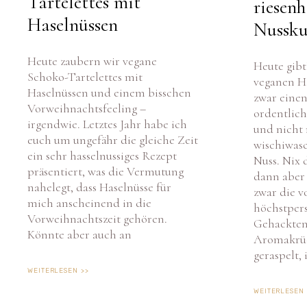
Haselnüssen
Nussku
Heute zaubern wir vegane
Heute gibt
Schoko-Tartelettes mit
veganen H
Haselnüssen und einem bisschen
zwar einen
Vorweihnachtsfeeling –
ordentlich
irgendwie. Letztes Jahr habe ich
Um 
und nicht 
Ger
euch um ungefähr die gleiche Zeit
wischiwas
zus
ein sehr hasselnussiges Rezept
Nuss. Nix 
Wen
präsentiert, was die Vermutung
Fun
dann aber
nahelegt, dass Haselnüsse für
zwar die v
mich anscheinend in die
höchstper
Vorweihnachtszeit gehören.
Gehackten
Könnte aber auch an
Aromakrüc
geraspelt, 
WEITERLESEN >>
WEITERLESEN 