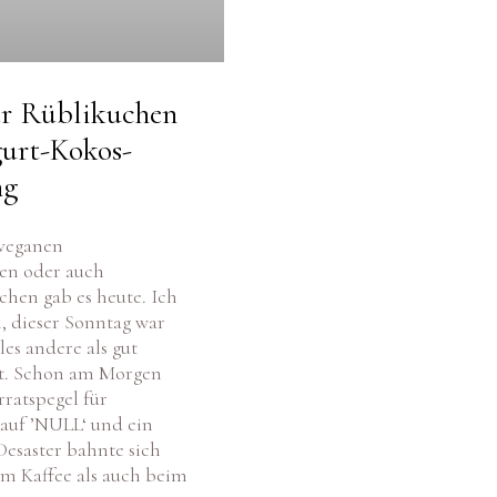
r Rüblikuchen
gurt-Kokos-
ng
 veganen
en oder auch
hen gab es heute. Ich
, dieser Sonntag war
les andere als gut
et. Schon am Morgen
rratspegel für
auf ’NULL‘ und ein
Desaster bahnte sich
m Kaffee als auch beim
h