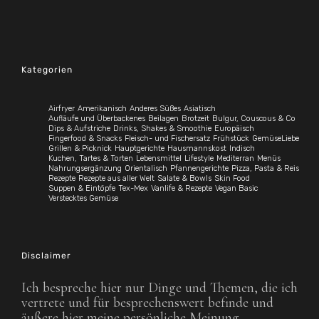
Kategorien
Airfryer
Amerikanisch
Anderes Süßes
Asiatisch
Aufläufe und Überbackenes
Beilagen
Brotzeit
Bulgur, Couscous & Co
Dips & Aufstriche
Drinks, Shakes & Smoothie
Europäisch
Fingerfood & Snacks
Fleisch- und Fischersatz
Frühstück
GemüseLiebe
Grillen & Picknick
Hauptgerichte
Hausmannskost
Indisch
Kuchen, Tartes & Torten
Lebensmittel
Lifestyle
Mediterran
Menüs
Nahrungsergänzung
Orientalisch
Pfannengerichte
Pizza, Pasta & Reis
Rezepte
Rezepte aus aller Welt
Salate & Bowls
Skin Food
Suppen & Eintöpfe
Tex-Mex
Vanlife & Rezepte
Vegan Basic
Verstecktes Gemüse
Disclaimer
Ich bespreche hier nur Dinge und Themen, die ich
vertrete und für besprechenswert befinde und
äußere hier meine persönliche Meinung.