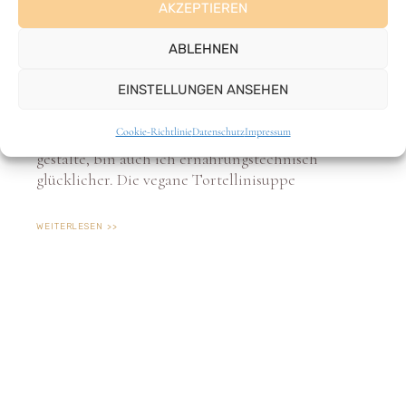
Heute gibt es eine vegane Tortellinisuppe mit
einer Extraportion pflanzlichem Protein.
Tortellini ist bei uns seit jeher eine sichere Bank.
Alles schreit juhu, wenn ich die Tortellini zücke
und seitdem ich sie eher suppig und proteinreich
gestalte, bin auch ich ernährungstechnisch
glücklicher. Die vegane Tortellinisuppe
WEITERLESEN >>