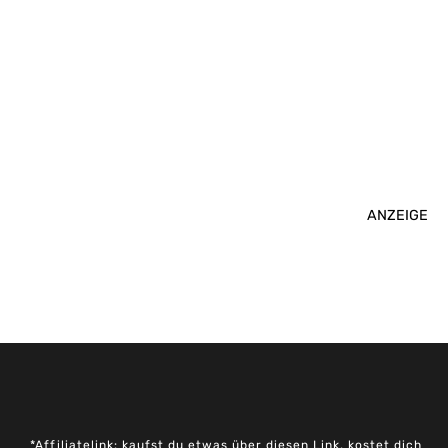
ANZEIGE
*Affiliatelink: kaufst du etwas über diesen Link, kostet dich
das Produkt nicht mehr, ich bekomme aber eine kleine