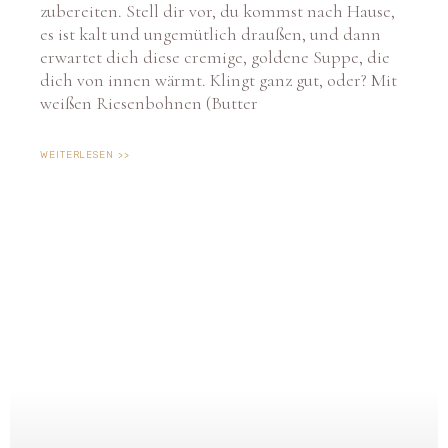
es ist kalt und ungemütlich draußen, und dann
erwartet dich diese cremige, goldene Suppe, die
dich von innen wärmt. Klingt ganz gut, oder? Mit
weißen Riesenbohnen (Butter
WEITERLESEN >>
Cookie-Zustimmung verwalten
Um dir ein optimales Erlebnis zu bieten, verwenden wir Technologien wie Cookies, um
Geräteinformationen zu speichern und/oder darauf zuzugreifen. Wenn du diesen
Technologien zustimmst, können wir Daten wie das Surfverhalten oder eindeutige IDs
auf dieser Website verarbeiten. Wenn du deine Zustimmung nicht erteilst oder
zurückziehst, können bestimmte Merkmale und Funktionen beeinträchtigt werden.