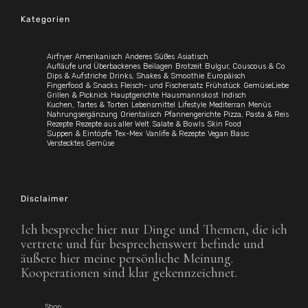
Kategorien
Airfryer
Amerikanisch
Anderes Süßes
Asiatisch
Aufläufe und Überbackenes
Beilagen
Brotzeit
Bulgur, Couscous & Co
Dips & Aufstriche
Drinks, Shakes & Smoothie
Europäisch
Fingerfood & Snacks
Fleisch- und Fischersatz
Frühstück
GemüseLiebe
Grillen & Picknick
Hauptgerichte
Hausmannskost
Indisch
Kuchen, Tartes & Torten
Lebensmittel
Lifestyle
Mediterran
Menüs
Nahrungsergänzung
Orientalisch
Pfannengerichte
Pizza, Pasta & Reis
Rezepte
Rezepte aus aller Welt
Salate & Bowls
Skin Food
Suppen & Eintöpfe
Tex-Mex
Vanlife & Rezepte
Vegan Basic
Verstecktes Gemüse
Disclaimer
Ich bespreche hier nur Dinge und Themen, die ich
vertrete und für besprechenswert befinde und
äußere hier meine persönliche Meinung.
Kooperationen sind klar gekennzeichnet.
Shop